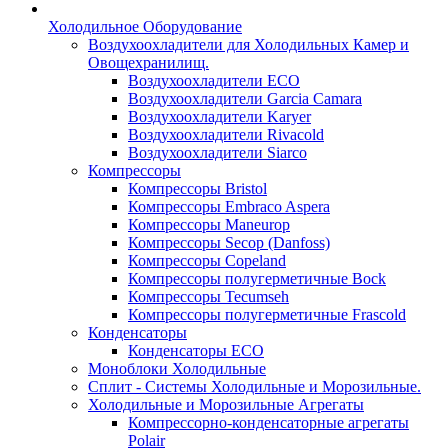
Холодильное Оборудование
Воздухоохладители для Холодильных Камер и
Овощехранилищ.
Воздухоохладители ECO
Воздухоохладители Garcia Camara
Воздухоохладители Karyer
Воздухоохладители Rivacold
Воздухоохладители Siarco
Компрессоры
Компрессоры Bristol
Компрессоры Embraco Aspera
Компрессоры Maneurop
Компрессоры Secop (Danfoss)
Компрессоры Copeland
Компрессоры полугерметичные Bock
Компрессоры Tecumseh
Компрессоры полугерметичные Frascold
Конденсаторы
Конденсаторы ECO
Моноблоки Холодильные
Сплит - Системы Холодильные и Морозильные.
Холодильные и Морозильные Агрегаты
Компрессорно-конденсаторные агрегаты
Polair