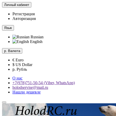
Личный кабинет
Регистрация
Авторизация
Язык
Russian
English
р.
Валюта
€ Euro
$ US Dollar
р. Рубль
О нас
+7(978)751-50-54 (Viber, WhatsApp)
holodservise@mail.ru
Нашли дешевле