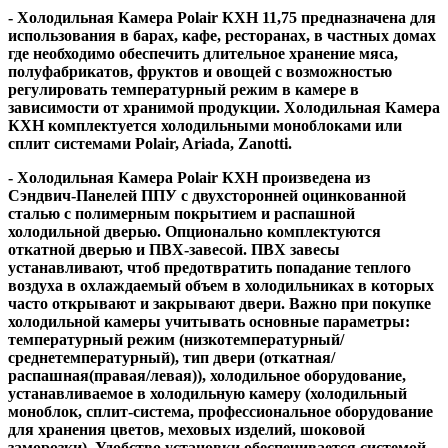
- Холодильная Камера Polair КХН 11,75 предназначена для
использования в барах, кафе, ресторанах, в частных домах
где необходимо обеспечить длительное хранение мяса,
полуфабрикатов, фруктов и овощей с возможностью
регулировать температурный режим в камере в
зависимости от хранимой продукции. Холодильная Камера
КХН комплектуется холодильными моноблоками или
сплит системами Polair, Ariada, Zanotti.
- Холодильная Камера Polair КХН произведена из
Сэндвич-Панелей ППУ с двухсторонней оцинкованной
сталью с полимерным покрытием и распашной
холодильной дверью. Опционально комплектуются
откатной дверью и ПВХ-завесой. ПВХ завесы
устанавливают, чтоб предотвратить попадание теплого
воздуха в охлаждаемый объем в холодильниках в которых
часто открывают и закрывают двери. Важно при покупке
холодильной камеры учитывать основные параметры:
температурный режим (низкотемпературный/
среднетемпературный), тип двери (откатная/
распашная(правая/левая)), холодильное оборудование,
устанавливаемое в холодильную камеру (холодильный
моноблок, сплит-система, профессиональное оборудование
для хранения цветов, меховых изделий, шоковой
заморозки). Удобство установки обеспечивается системой