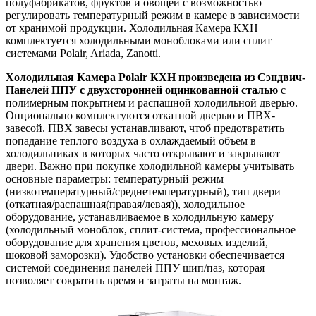
полуфабрикатов, фруктов и овощей с возможностью
регулировать температурный режим в камере в зависимости
от хранимой продукции. Холодильная Камера КХН
комплектуется холодильными моноблоками или сплит
системами Polair, Ariada, Zanotti.
Холодильная Камера Polair КХН произведена из Сэндвич-
Панелей ППУ с двухсторонней оцинкованной сталью
с
полимерным покрытием и распашной холодильной дверью.
Опционально комплектуются откатной дверью и ПВХ-
завесой. ПВХ завесы устанавливают, чтоб предотвратить
попадание теплого воздуха в охлаждаемый объем в
холодильниках в которых часто открывают и закрывают
двери. Важно при покупке холодильной камеры учитывать
основные параметры: температурный режим
(низкотемпературный/среднетемпературный), тип двери
(откатная/распашная(правая/левая)), холодильное
оборудование, устанавливаемое в холодильную камеру
(холодильный моноблок, сплит-система, профессиональное
оборудование для хранения цветов, меховых изделий,
шоковой заморозки). Удобство установки обеспечивается
системой соединения панелей ППУ шип/паз, которая
позволяет сократить время и затраты на монтаж.