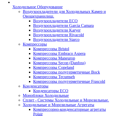
Холодильное Оборудование
Воздухоохладители для Холодильных Камер и
Овощехранилищ.
Воздухоохладители ECO
Воздухоохладители Garcia Camara
Воздухоохладители Karyer
Воздухоохладители Rivacold
Воздухоохладители Siarco
Компрессоры
Компрессоры Bristol
Компрессоры Embraco Aspera
Компрессоры Maneurop
Компрессоры Secop (Danfoss)
Компрессоры Copeland
Компрессоры полугерметичные Bock
Компрессоры Tecumseh
Компрессоры полугерметичные Frascold
Конденсаторы
Конденсаторы ECO
Моноблоки Холодильные
Сплит - Системы Холодильные и Морозильные.
Холодильные и Морозильные Агрегаты
Компрессорно-конденсаторные агрегаты
Polair