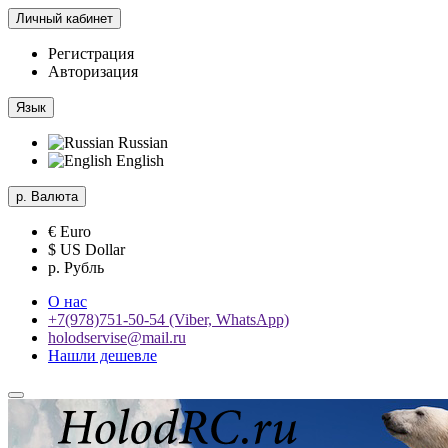
Личный кабинет
Регистрация
Авторизация
Язык
Russian
English
р.
Валюта
€ Euro
$ US Dollar
р. Рубль
О нас
+7(978)751-50-54 (Viber, WhatsApp)
holodservise@mail.ru
Нашли дешевле