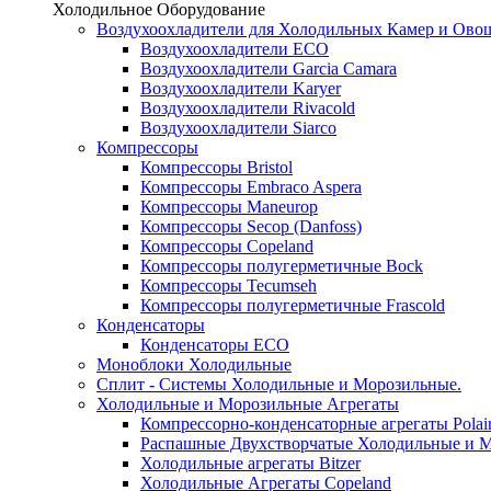
Холодильное Оборудование
Воздухоохладители для Холодильных Камер и Ово
Воздухоохладители ECO
Воздухоохладители Garcia Camara
Воздухоохладители Karyer
Воздухоохладители Rivacold
Воздухоохладители Siarco
Компрессоры
Компрессоры Bristol
Компрессоры Embraco Aspera
Компрессоры Maneurop
Компрессоры Secop (Danfoss)
Компрессоры Copeland
Компрессоры полугерметичные Bock
Компрессоры Tecumseh
Компрессоры полугерметичные Frascold
Конденсаторы
Конденсаторы ECO
Моноблоки Холодильные
Сплит - Системы Холодильные и Морозильные.
Холодильные и Морозильные Агрегаты
Компрессорно-конденсаторные агрегаты Polai
Распашные Двухстворчатые Холодильные и М
Холодильные агрегаты Bitzer
Холодильные Агрегаты Copeland