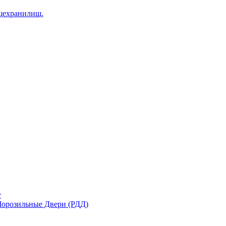
щехранилищ.
r
орозильные Двери (РДД)