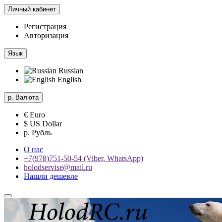
Личный кабинет
Регистрация
Авторизация
Язык
Russian
English
р.
Валюта
€ Euro
$ US Dollar
р. Рубль
О нас
+7(978)751-50-54 (Viber, WhatsApp)
holodservise@mail.ru
Нашли дешевле