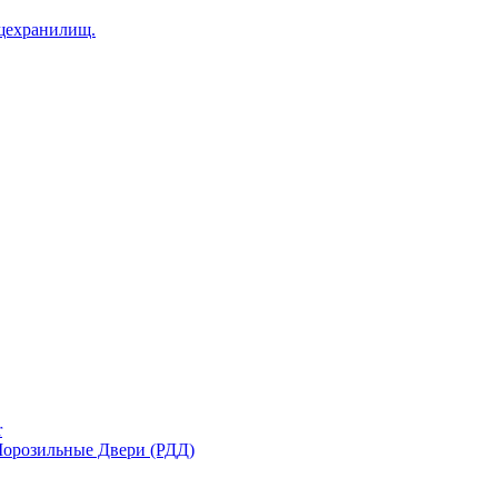
щехранилищ.
r
орозильные Двери (РДД)