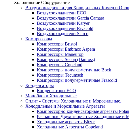
Холодильное Оборудование
Воздухоохладители для Холодильных Камер и Ово
Воздухоохладители ECO
Воздухоохладители Garcia Camara
Воздухоохладители Karyer
Воздухоохладители Rivacold
Воздухоохладители Siarco
Компрессоры
Компрессоры Bristol
Компрессоры Embraco Aspera
Компрессоры Maneurop
Компрессоры Secop (Danfoss)
Компрессоры Copeland
Компрессоры полугерметичные Bock
Компрессоры Tecumseh
Компрессоры полугерметичные Frascold
Конденсаторы
Конденсаторы ECO
Моноблоки Холодильные
Сплит - Системы Холодильные и Морозильные.
Холодильные и Морозильные Агрегаты
Компрессорно-конденсаторные агрегаты Polai
Распашные Двухстворчатые Холодильные и М
Холодильные агрегаты Bitzer
Холодильные Агрегаты Copeland