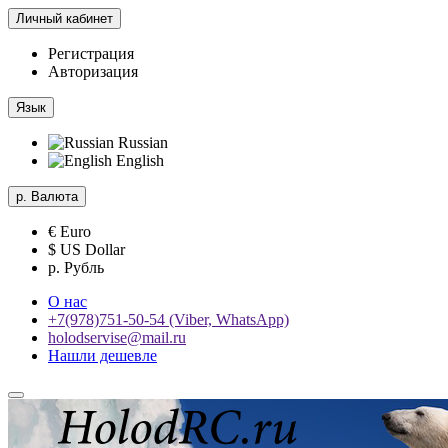
Личный кабинет
Регистрация
Авторизация
Язык
Russian
English
р.
Валюта
€ Euro
$ US Dollar
р. Рубль
О нас
+7(978)751-50-54 (Viber, WhatsApp)
holodservise@mail.ru
Нашли дешевле