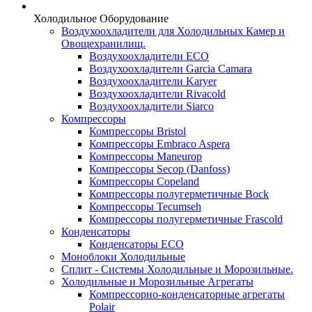
Холодильное Оборудование
Воздухоохладители для Холодильных Камер и
Овощехранилищ.
Воздухоохладители ECO
Воздухоохладители Garcia Camara
Воздухоохладители Karyer
Воздухоохладители Rivacold
Воздухоохладители Siarco
Компрессоры
Компрессоры Bristol
Компрессоры Embraco Aspera
Компрессоры Maneurop
Компрессоры Secop (Danfoss)
Компрессоры Copeland
Компрессоры полугерметичные Bock
Компрессоры Tecumseh
Компрессоры полугерметичные Frascold
Конденсаторы
Конденсаторы ECO
Моноблоки Холодильные
Сплит - Системы Холодильные и Морозильные.
Холодильные и Морозильные Агрегаты
Компрессорно-конденсаторные агрегаты
Polair