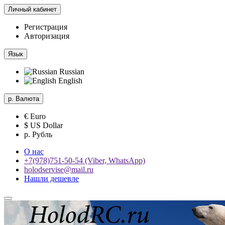
Личный кабинет
Регистрация
Авторизация
Язык
Russian
English
р.
Валюта
€ Euro
$ US Dollar
р. Рубль
О нас
+7(978)751-50-54 (Viber, WhatsApp)
holodservise@mail.ru
Нашли дешевле