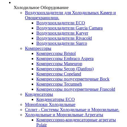
Холодильное Оборудование
Воздухоохладители для Холодильных Камер и
Овощехранилищ.
Воздухоохладители ECO
Воздухоохладители Garcia Camara
Воздухоохладители Karyer
Воздухоохладители Rivacold
Воздухоохладители Siarco
Компрессоры
Компрессоры Bristol
Компрессоры Embraco Aspera
Компрессоры Maneurop
Компрессоры Secop (Danfoss)
Компрессоры Copeland
Компрессоры полугерметичные Bock
Компрессоры Tecumseh
Компрессоры полугерметичные Frascold
Конденсаторы
Конденсаторы ECO
Моноблоки Холодильные
Сплит - Системы Холодильные и Морозильные.
Холодильные и Морозильные Агрегаты
Компрессорно-конденсаторные агрегаты
Polair