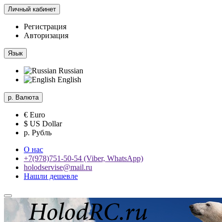
Личный кабинет
Регистрация
Авторизация
Язык
Russian
English
р.
Валюта
€ Euro
$ US Dollar
р. Рубль
О нас
+7(978)751-50-54 (Viber, WhatsApp)
holodservise@mail.ru
Нашли дешевле