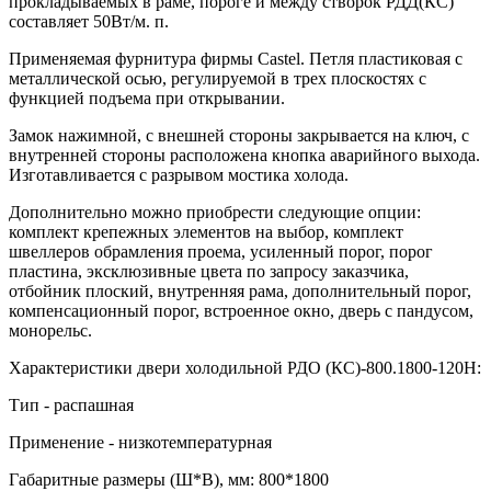
прокладываемых в раме, пороге и между створок РДД(КС)
составляет 50Вт/м. п.
Применяемая фурнитура фирмы Castel. Петля пластиковая с
металлической осью, регулируемой в трех плоскостях с
функцией подъема при открывании.
Замок нажимной, с внешней стороны закрывается на ключ, с
внутренней стороны расположена кнопка аварийного выхода.
Изготавливается с разрывом мостика холода.
Дополнительно можно приобрести следующие опции:
комплект крепежных элементов на выбор, комплект
швеллеров обрамления проема, усиленный порог, порог
пластина, эксклюзивные цвета по запросу заказчика,
отбойник плоский, внутренняя рама, дополнительный порог,
компенсационный порог, встроенное окно, дверь с пандусом,
монорельс.
Характеристики двери холодильной РДО (КС)-800.1800-120Н:
Тип - распашная
Применение - низкотемпературная
Габаритные размеры (Ш*В), мм: 800*1800