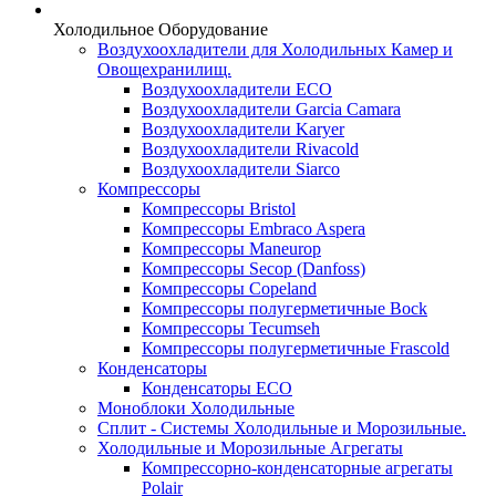
Холодильное Оборудование
Воздухоохладители для Холодильных Камер и
Овощехранилищ.
Воздухоохладители ECO
Воздухоохладители Garcia Camara
Воздухоохладители Karyer
Воздухоохладители Rivacold
Воздухоохладители Siarco
Компрессоры
Компрессоры Bristol
Компрессоры Embraco Aspera
Компрессоры Maneurop
Компрессоры Secop (Danfoss)
Компрессоры Copeland
Компрессоры полугерметичные Bock
Компрессоры Tecumseh
Компрессоры полугерметичные Frascold
Конденсаторы
Конденсаторы ECO
Моноблоки Холодильные
Сплит - Системы Холодильные и Морозильные.
Холодильные и Морозильные Агрегаты
Компрессорно-конденсаторные агрегаты
Polair