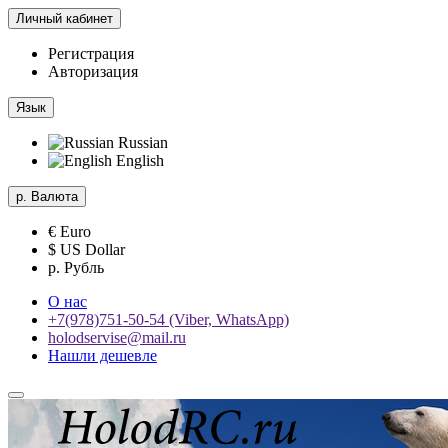
Личный кабинет
Регистрация
Авторизация
Язык
Russian
English
р.
Валюта
€ Euro
$ US Dollar
р. Рубль
О нас
+7(978)751-50-54 (Viber, WhatsApp)
holodservise@mail.ru
Нашли дешевле