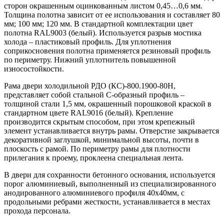
сторон окрашенным оцинкованным листом 0,45…0,6 мм.
Толщина полотна зависит от ее использования и составляет 80
мм; 100 мм; 120 мм. В стандартной комплектации цвет
полотна RAL9003 (белый). Используется разрыв мостика
холода – пластиковый профиль. Для уплотнения
соприкосновения полотна применяется резиновый профиль
по периметру. Нижний уплотнитель повышенной
износостойкости.
Рама двери холодильной РДО (КС)-800.1900-80Н,
представляет собой стальной С-образный профиль –
толщиной стали 1,5 мм, окрашенный порошковой краской в
стандартном цвете RAL9016 (белый). Крепление
производится скрытым способом, при этом крепежный
элемент устанавливается внутрь рамы. Отверстие закрывается
декоративной заглушкой, минимальной высоты, почти в
плоскость с рамой. По периметру рамы для плотности
прилегания к проему, проклеена специальная лента.
В двери для сохранности бетонного основания, используется
порог алюминиевый, выполненный из специализированного
анодированного алюминиевого профиля 40х40мм, с
продольными ребрами жесткости, устанавливается в местах
прохода персонала.