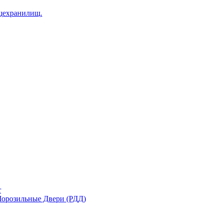
щехранилищ.
r
орозильные Двери (РДД)