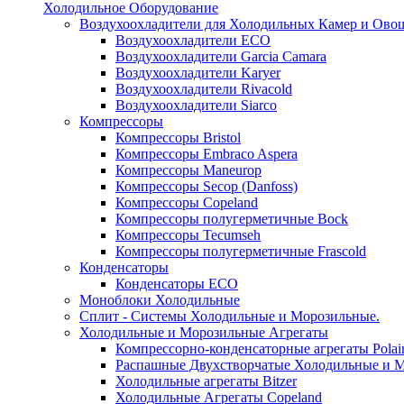
Холодильное Оборудование
Воздухоохладители для Холодильных Камер и Ово
Воздухоохладители ECO
Воздухоохладители Garcia Camara
Воздухоохладители Karyer
Воздухоохладители Rivacold
Воздухоохладители Siarco
Компрессоры
Компрессоры Bristol
Компрессоры Embraco Aspera
Компрессоры Maneurop
Компрессоры Secop (Danfoss)
Компрессоры Copeland
Компрессоры полугерметичные Bock
Компрессоры Tecumseh
Компрессоры полугерметичные Frascold
Конденсаторы
Конденсаторы ECO
Моноблоки Холодильные
Сплит - Системы Холодильные и Морозильные.
Холодильные и Морозильные Агрегаты
Компрессорно-конденсаторные агрегаты Polai
Распашные Двухстворчатые Холодильные и М
Холодильные агрегаты Bitzer
Холодильные Агрегаты Copeland