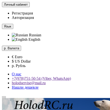
Личный кабинет
Регистрация
Авторизация
Язык
Russian
English
р.
Валюта
€ Euro
$ US Dollar
р. Рубль
О нас
+7(978)751-50-54 (Viber, WhatsApp)
holodservise@mail.ru
Нашли дешевле