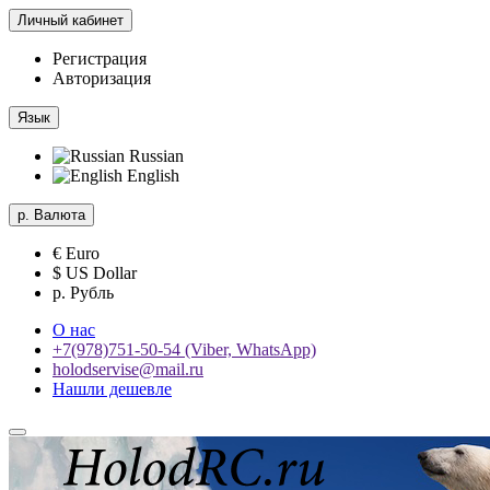
Личный кабинет
Регистрация
Авторизация
Язык
Russian
English
р.
Валюта
€ Euro
$ US Dollar
р. Рубль
О нас
+7(978)751-50-54 (Viber, WhatsApp)
holodservise@mail.ru
Нашли дешевле