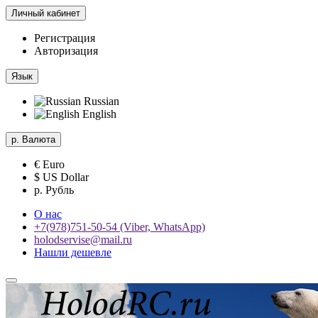
Личный кабинет
Регистрация
Авторизация
Язык
Russian
English
р.
Валюта
€ Euro
$ US Dollar
р. Рубль
О нас
+7(978)751-50-54 (Viber, WhatsApp)
holodservise@mail.ru
Нашли дешевле