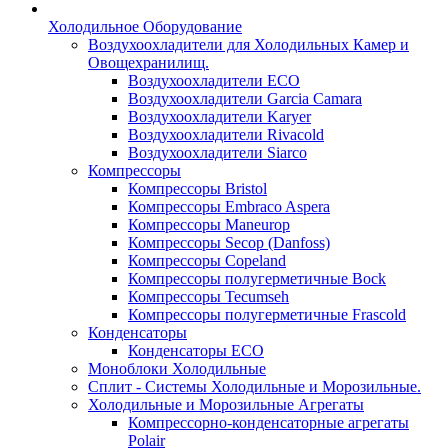
Холодильное Оборудование
Воздухоохладители для Холодильных Камер и
Овощехранилищ.
Воздухоохладители ECO
Воздухоохладители Garcia Camara
Воздухоохладители Karyer
Воздухоохладители Rivacold
Воздухоохладители Siarco
Компрессоры
Компрессоры Bristol
Компрессоры Embraco Aspera
Компрессоры Maneurop
Компрессоры Secop (Danfoss)
Компрессоры Copeland
Компрессоры полугерметичные Bock
Компрессоры Tecumseh
Компрессоры полугерметичные Frascold
Конденсаторы
Конденсаторы ECO
Моноблоки Холодильные
Сплит - Системы Холодильные и Морозильные.
Холодильные и Морозильные Агрегаты
Компрессорно-конденсаторные агрегаты
Polair