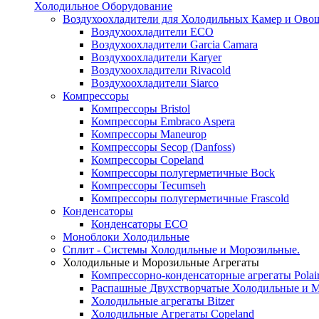
Холодильное Оборудование
Воздухоохладители для Холодильных Камер и Ово
Воздухоохладители ECO
Воздухоохладители Garcia Camara
Воздухоохладители Karyer
Воздухоохладители Rivacold
Воздухоохладители Siarco
Компрессоры
Компрессоры Bristol
Компрессоры Embraco Aspera
Компрессоры Maneurop
Компрессоры Secop (Danfoss)
Компрессоры Copeland
Компрессоры полугерметичные Bock
Компрессоры Tecumseh
Компрессоры полугерметичные Frascold
Конденсаторы
Конденсаторы ECO
Моноблоки Холодильные
Сплит - Системы Холодильные и Морозильные.
Холодильные и Морозильные Агрегаты
Компрессорно-конденсаторные агрегаты Polai
Распашные Двухстворчатые Холодильные и М
Холодильные агрегаты Bitzer
Холодильные Агрегаты Copeland