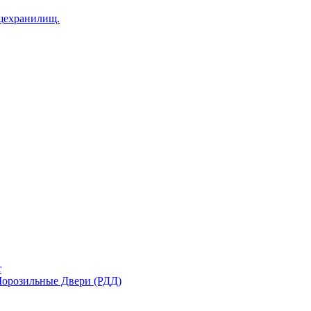
щехранилищ.
r
орозильные Двери (РДД)