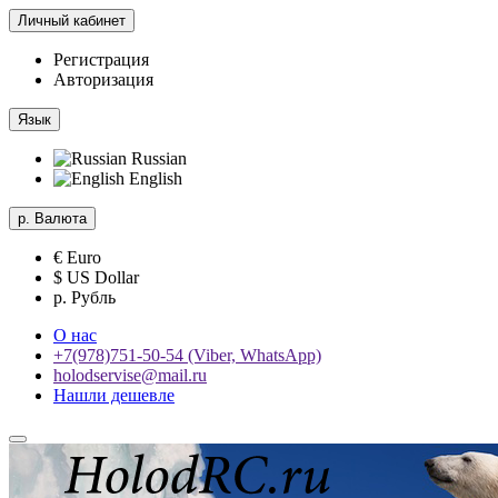
Личный кабинет
Регистрация
Авторизация
Язык
Russian
English
р.
Валюта
€ Euro
$ US Dollar
р. Рубль
О нас
+7(978)751-50-54 (Viber, WhatsApp)
holodservise@mail.ru
Нашли дешевле