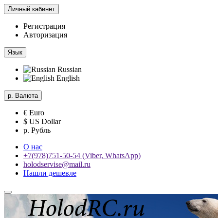
Личный кабинет
Регистрация
Авторизация
Язык
Russian
English
р.
Валюта
€ Euro
$ US Dollar
р. Рубль
О нас
+7(978)751-50-54 (Viber, WhatsApp)
holodservise@mail.ru
Нашли дешевле