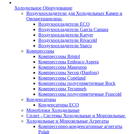
Холодильное Оборудование
Воздухоохладители для Холодильных Камер и
Овощехранилищ.
Воздухоохладители ECO
Воздухоохладители Garcia Camara
Воздухоохладители Karyer
Воздухоохладители Rivacold
Воздухоохладители Siarco
Компрессоры
Компрессоры Bristol
Компрессоры Embraco Aspera
Компрессоры Maneurop
Компрессоры Secop (Danfoss)
Компрессоры Copeland
Компрессоры полугерметичные Bock
Компрессоры Tecumseh
Компрессоры полугерметичные Frascold
Конденсаторы
Конденсаторы ECO
Моноблоки Холодильные
Сплит - Системы Холодильные и Морозильные.
Холодильные и Морозильные Агрегаты
Компрессорно-конденсаторные агрегаты
Polair