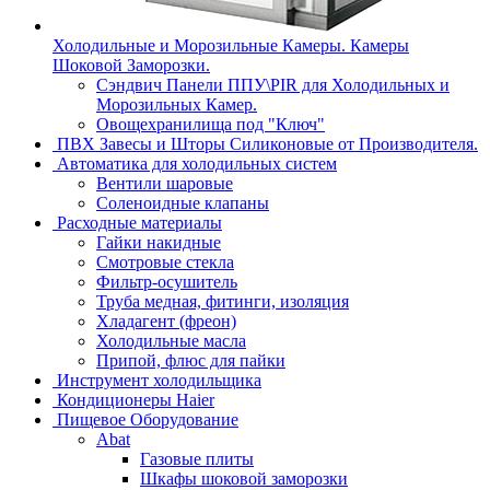
Холодильные и Морозильные Камеры. Камеры
Шоковой Заморозки.
Сэндвич Панели ППУ\PIR для Холодильных и
Морозильных Камер.
Овощехранилища под "Ключ"
ПВХ Завесы и Шторы Силиконовые от Производителя.
Автоматика для холодильных систем
Вентили шаровые
Соленоидные клапаны
Расходные материалы
Гайки накидные
Смотровые стекла
Фильтр-осушитель
Труба медная, фитинги, изоляция
Хладагент (фреон)
Холодильные масла
Припой, флюс для пайки
Инструмент холодильщика
Кондиционеры Haier
Пищевое Оборудование
Abat
Газовые плиты
Шкафы шоковой заморозки