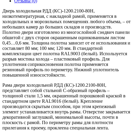
Отзывы (0)
Дверь холодильная РДД (КС)-1200.2100-80Н,
низкотемпературная, с накладной рамой, применяется в
холодильных и морозильных помещениях любого объема, – от
небольших камер до больших складов и производств.
Полотно двери изготовлено из многослойной сэндвич панели
обшитой с двух сторон окрашенным оцинкованным листом
0,45…0,6 мм. Толщина полотна зависит от ее использования и
составляет 80 мм; 100 мм; 120 мм. В стандартной
комплектации цвет полотна RAL9003 (белый). Используется
разрыв мостика холода – пластиковый профиль. Для
уплотнения соприкосновения полотна применяется
резиновый профиль по периметру. Нижний уплотнитель
повышенной износостойкости.
Рама двери холодильной РДД (КС)-1200.2100-80Н,
представляет собой стальной С-образный профиль –
толщиной стали 1,5 мм, окрашенный порошковой краской в
стандартном цвете RAL9016 (белый). Крепление
производится скрытым способом, при этом крепежный
элемент устанавливается внутрь рамы. Отверстие закрывается
декоративной заглушкой, минимальной высоты, почти в
плоскость с рамой. По периметру рамы для плотности
прилегания к проему, проклеена специальная лента.