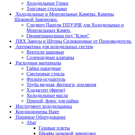
Холодильные Горки
Торговые стеллажи
Холодильные и Морозильные Камеры. Камеры
Шоковой Заморозки.
Сэндвич Панели ППУ\PIR для Холодильных и
Морозильных Камер.
Овощехранилища под "Ключ"
ПВХ Завесы и Шторы Силиконовые от Производителя.
Автоматика для холодильных систем
Вентили шаровые
Соленоидные клапаны
Расходные материалы
Гайки накидные
Смотровые стекла
Фильтр-осушитель
Труба медная, фитинги, изоляция
Хладагент (фреон)
Холодильные масла
Припой, флюс для пайки
Инструмент холодильщика
Кондиционеры Haier
Пищевое Оборудование
Abat
Газовые плиты
Шкафы шоковой заморозки