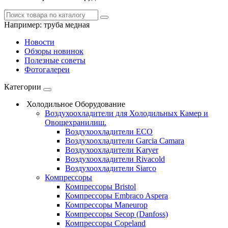
Например:
труба медная
Новости
Обзоры новинок
Полезные советы
Фотогалереи
Категории
Холодильное Оборудование
Воздухоохладители для Холодильных Камер и
Овощехранилищ.
Воздухоохладители ECO
Воздухоохладители Garcia Camara
Воздухоохладители Karyer
Воздухоохладители Rivacold
Воздухоохладители Siarco
Компрессоры
Компрессоры Bristol
Компрессоры Embraco Aspera
Компрессоры Maneurop
Компрессоры Secop (Danfoss)
Компрессоры Copeland