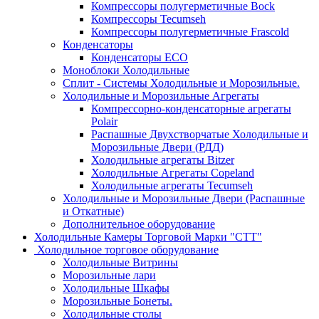
Компрессоры полугерметичные Bock
Компрессоры Tecumseh
Компрессоры полугерметичные Frascold
Конденсаторы
Конденсаторы ECO
Моноблоки Холодильные
Сплит - Системы Холодильные и Морозильные.
Холодильные и Морозильные Агрегаты
Компрессорно-конденсаторные агрегаты
Polair
Распашные Двухстворчатые Холодильные и
Морозильные Двери (РДД)
Холодильные агрегаты Bitzer
Холодильные Агрегаты Copeland
Холодильные агрегаты Tecumseh
Холодильные и Морозильные Двери (Распашные
и Откатные)
Дополнительное оборудование
Холодильные Камеры Торговой Марки "СТТ"
Холодильное торговое оборудование
Холодильные Витрины
Морозильные лари
Холодильные Шкафы
Морозильные Бонеты.
Холодильные столы