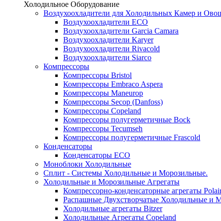
Холодильное Оборудование
Воздухоохладители для Холодильных Камер и Ово
Воздухоохладители ECO
Воздухоохладители Garcia Camara
Воздухоохладители Karyer
Воздухоохладители Rivacold
Воздухоохладители Siarco
Компрессоры
Компрессоры Bristol
Компрессоры Embraco Aspera
Компрессоры Maneurop
Компрессоры Secop (Danfoss)
Компрессоры Copeland
Компрессоры полугерметичные Bock
Компрессоры Tecumseh
Компрессоры полугерметичные Frascold
Конденсаторы
Конденсаторы ECO
Моноблоки Холодильные
Сплит - Системы Холодильные и Морозильные.
Холодильные и Морозильные Агрегаты
Компрессорно-конденсаторные агрегаты Polai
Распашные Двухстворчатые Холодильные и М
Холодильные агрегаты Bitzer
Холодильные Агрегаты Copeland