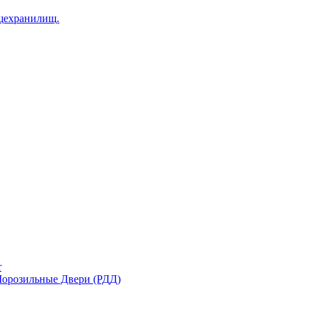
щехранилищ.
r
орозильные Двери (РДД)