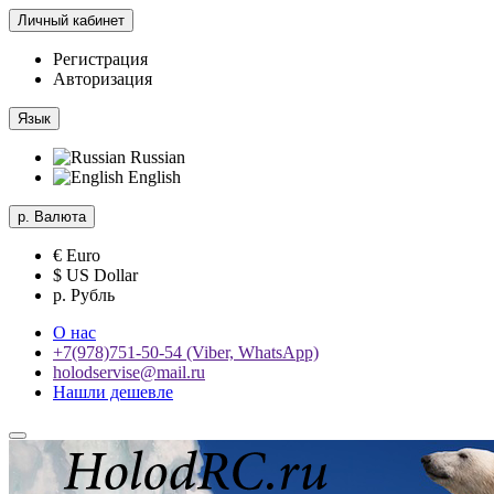
Личный кабинет
Регистрация
Авторизация
Язык
Russian
English
р.
Валюта
€ Euro
$ US Dollar
р. Рубль
О нас
+7(978)751-50-54 (Viber, WhatsApp)
holodservise@mail.ru
Нашли дешевле