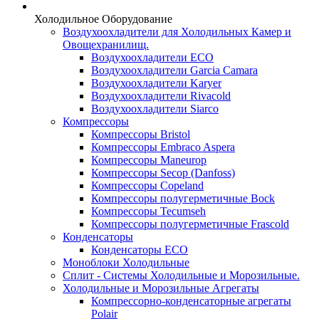
Холодильное Оборудование
Воздухоохладители для Холодильных Камер и
Овощехранилищ.
Воздухоохладители ECO
Воздухоохладители Garcia Camara
Воздухоохладители Karyer
Воздухоохладители Rivacold
Воздухоохладители Siarco
Компрессоры
Компрессоры Bristol
Компрессоры Embraco Aspera
Компрессоры Maneurop
Компрессоры Secop (Danfoss)
Компрессоры Copeland
Компрессоры полугерметичные Bock
Компрессоры Tecumseh
Компрессоры полугерметичные Frascold
Конденсаторы
Конденсаторы ECO
Моноблоки Холодильные
Сплит - Системы Холодильные и Морозильные.
Холодильные и Морозильные Агрегаты
Компрессорно-конденсаторные агрегаты
Polair