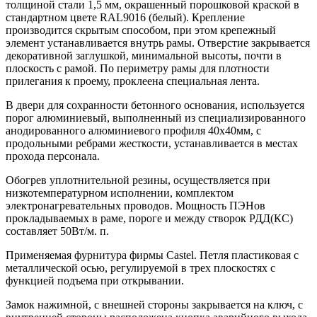
толщиной стали 1,5 мм, окрашенный порошковой краской в
стандартном цвете RAL9016 (белый). Крепление
производится скрытым способом, при этом крепежный
элемент устанавливается внутрь рамы. Отверстие закрывается
декоративной заглушкой, минимальной высоты, почти в
плоскость с рамой. По периметру рамы для плотности
прилегания к проему, проклеена специальная лента.
В двери для сохранности бетонного основания, используется
порог алюминиевый, выполненный из специализированного
анодированного алюминиевого профиля 40х40мм, с
продольными ребрами жесткости, устанавливается в местах
прохода персонала.
Обогрев уплотнительной резины, осуществляется при
низкотемпературном исполнении, комплектом
электронагревательных проводов. Мощность ПЭНов
прокладываемых в раме, пороге и между створок РДД(КС)
составляет 50Вт/м. п.
Применяемая фурнитура фирмы Castel. Петля пластиковая с
металлической осью, регулируемой в трех плоскостях с
функцией подъема при открывании.
Замок нажимной, с внешней стороны закрывается на ключ, с