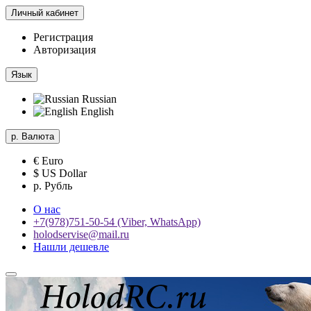
Личный кабинет
Регистрация
Авторизация
Язык
Russian
English
р.
Валюта
€ Euro
$ US Dollar
р. Рубль
О нас
+7(978)751-50-54 (Viber, WhatsApp)
holodservise@mail.ru
Нашли дешевле