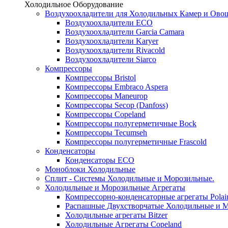
Холодильное Оборудование
Воздухоохладители для Холодильных Камер и Ово
Воздухоохладители ECO
Воздухоохладители Garcia Camara
Воздухоохладители Karyer
Воздухоохладители Rivacold
Воздухоохладители Siarco
Компрессоры
Компрессоры Bristol
Компрессоры Embraco Aspera
Компрессоры Maneurop
Компрессоры Secop (Danfoss)
Компрессоры Copeland
Компрессоры полугерметичные Bock
Компрессоры Tecumseh
Компрессоры полугерметичные Frascold
Конденсаторы
Конденсаторы ECO
Моноблоки Холодильные
Сплит - Системы Холодильные и Морозильные.
Холодильные и Морозильные Агрегаты
Компрессорно-конденсаторные агрегаты Polai
Распашные Двухстворчатые Холодильные и М
Холодильные агрегаты Bitzer
Холодильные Агрегаты Copeland