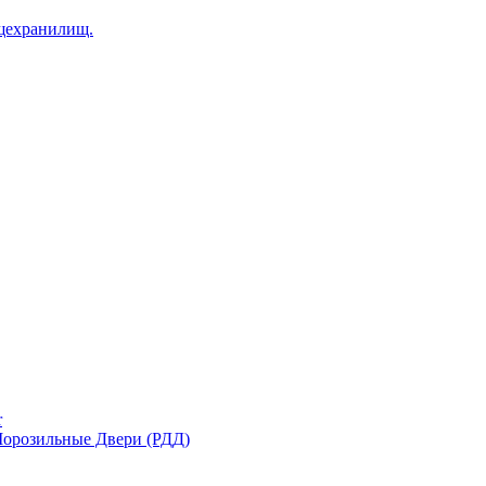
щехранилищ.
r
орозильные Двери (РДД)