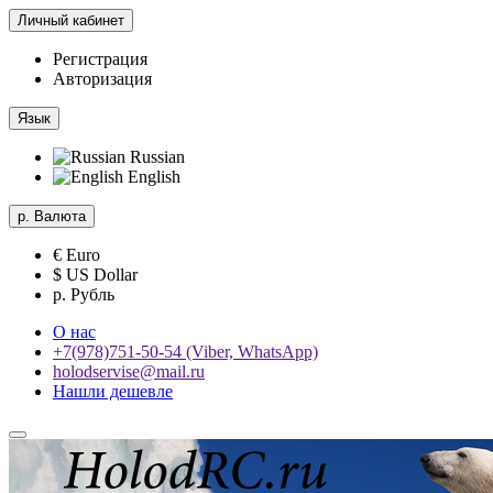
Личный кабинет
Регистрация
Авторизация
Язык
Russian
English
р.
Валюта
€ Euro
$ US Dollar
р. Рубль
О нас
+7(978)751-50-54 (Viber, WhatsApp)
holodservise@mail.ru
Нашли дешевле