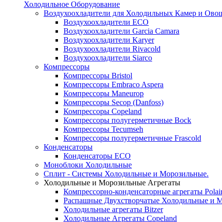
Холодильное Оборудование
Воздухоохладители для Холодильных Камер и Ово
Воздухоохладители ECO
Воздухоохладители Garcia Camara
Воздухоохладители Karyer
Воздухоохладители Rivacold
Воздухоохладители Siarco
Компрессоры
Компрессоры Bristol
Компрессоры Embraco Aspera
Компрессоры Maneurop
Компрессоры Secop (Danfoss)
Компрессоры Copeland
Компрессоры полугерметичные Bock
Компрессоры Tecumseh
Компрессоры полугерметичные Frascold
Конденсаторы
Конденсаторы ECO
Моноблоки Холодильные
Сплит - Системы Холодильные и Морозильные.
Холодильные и Морозильные Агрегаты
Компрессорно-конденсаторные агрегаты Polai
Распашные Двухстворчатые Холодильные и М
Холодильные агрегаты Bitzer
Холодильные Агрегаты Copeland