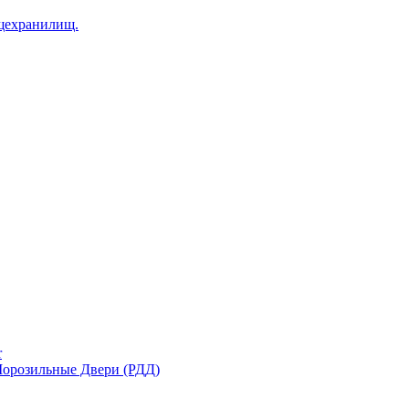
щехранилищ.
r
орозильные Двери (РДД)