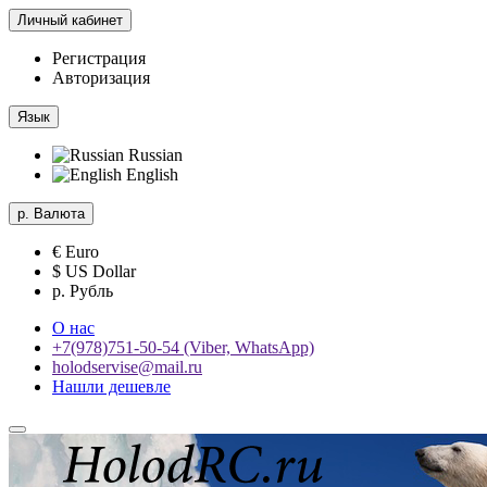
Личный кабинет
Регистрация
Авторизация
Язык
Russian
English
р.
Валюта
€ Euro
$ US Dollar
р. Рубль
О нас
+7(978)751-50-54 (Viber, WhatsApp)
holodservise@mail.ru
Нашли дешевле