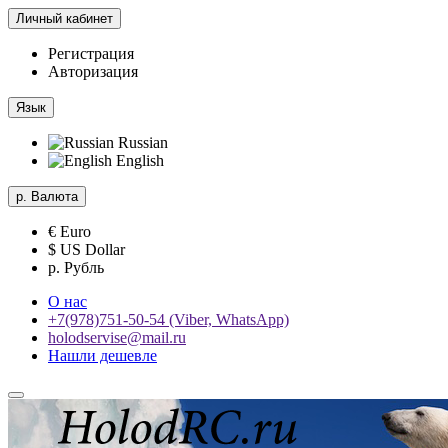
Личный кабинет
Регистрация
Авторизация
Язык
Russian
English
р.
Валюта
€ Euro
$ US Dollar
р. Рубль
О нас
+7(978)751-50-54 (Viber, WhatsApp)
holodservise@mail.ru
Нашли дешевле