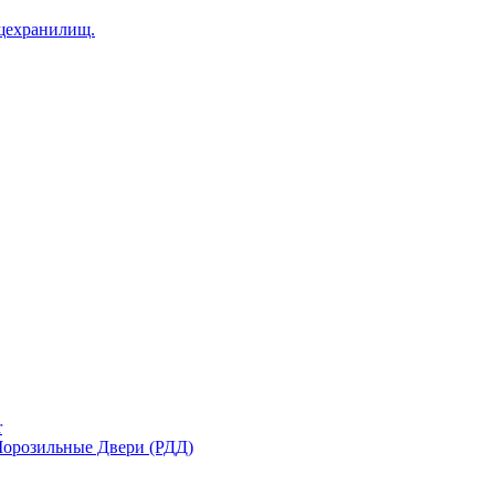
щехранилищ.
r
орозильные Двери (РДД)