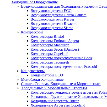
Холодильное Оборудование
Воздухоохладители для Холодильных Камер и Ово
Воздухоохладители ECO
Воздухоохладители Garcia Camara
Воздухоохладители Karyer
Воздухоохладители Rivacold
Воздухоохладители Siarco
Компрессоры
Компрессоры Bristol
Компрессоры Embraco Aspera
Компрессоры Maneurop
Компрессоры Secop (Danfoss)
Компрессоры Copeland
Компрессоры полугерметичные Bock
Компрессоры Tecumseh
Компрессоры полугерметичные Frascold
Конденсаторы
Конденсаторы ECO
Моноблоки Холодильные
Сплит - Системы Холодильные и Морозильные.
Холодильные и Морозильные Агрегаты
Компрессорно-конденсаторные агрегаты Polai
Распашные Двухстворчатые Холодильные и М
Холодильные агрегаты Bitzer
Холодильные Агрегаты Copeland