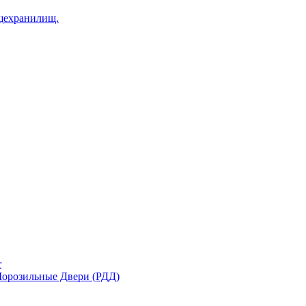
щехранилищ.
r
орозильные Двери (РДД)