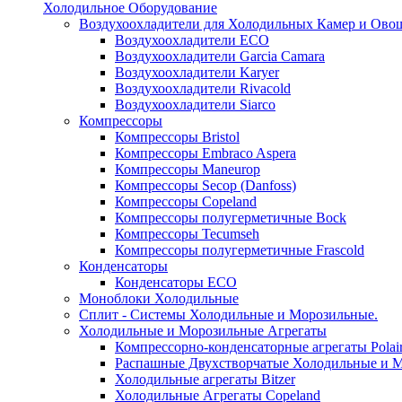
Холодильное Оборудование
Воздухоохладители для Холодильных Камер и Ово
Воздухоохладители ECO
Воздухоохладители Garcia Camara
Воздухоохладители Karyer
Воздухоохладители Rivacold
Воздухоохладители Siarco
Компрессоры
Компрессоры Bristol
Компрессоры Embraco Aspera
Компрессоры Maneurop
Компрессоры Secop (Danfoss)
Компрессоры Copeland
Компрессоры полугерметичные Bock
Компрессоры Tecumseh
Компрессоры полугерметичные Frascold
Конденсаторы
Конденсаторы ECO
Моноблоки Холодильные
Сплит - Системы Холодильные и Морозильные.
Холодильные и Морозильные Агрегаты
Компрессорно-конденсаторные агрегаты Polai
Распашные Двухстворчатые Холодильные и М
Холодильные агрегаты Bitzer
Холодильные Агрегаты Copeland