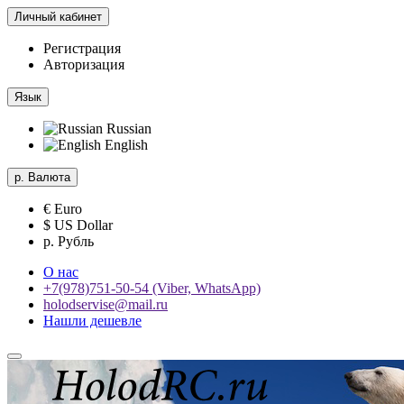
Личный кабинет
Регистрация
Авторизация
Язык
Russian
English
р.
Валюта
€ Euro
$ US Dollar
р. Рубль
О нас
+7(978)751-50-54 (Viber, WhatsApp)
holodservise@mail.ru
Нашли дешевле