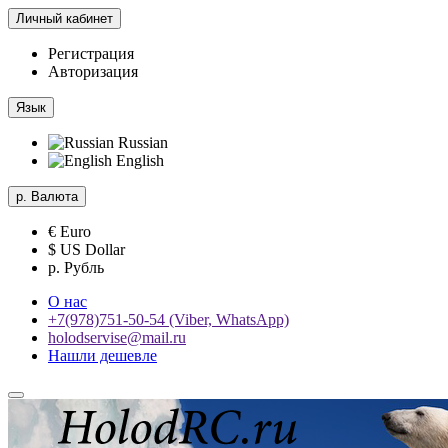
Личный кабинет
Регистрация
Авторизация
Язык
Russian
English
р.
Валюта
€ Euro
$ US Dollar
р. Рубль
О нас
+7(978)751-50-54 (Viber, WhatsApp)
holodservise@mail.ru
Нашли дешевле