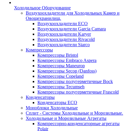
Холодильное Оборудование
Воздухоохладители для Холодильных Камер и
Овощехранилищ.
Воздухоохладители ECO
Воздухоохладители Garcia Camara
Воздухоохладители Karyer
Воздухоохладители Rivacold
Воздухоохладители Siarco
Компрессоры
Компрессоры Bristol
Компрессоры Embraco Aspera
Компрессоры Maneurop
Компрессоры Secop (Danfoss)
Компрессоры Copeland
Компрессоры полугерметичные Bock
Компрессоры Tecumseh
Компрессоры полугерметичные Frascold
Конденсаторы
Конденсаторы ECO
Моноблоки Холодильные
Сплит - Системы Холодильные и Морозильные.
Холодильные и Морозильные Агрегаты
Компрессорно-конденсаторные агрегаты
Polair