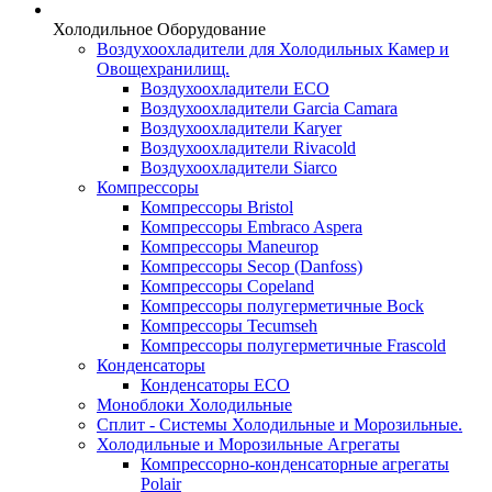
Холодильное Оборудование
Воздухоохладители для Холодильных Камер и
Овощехранилищ.
Воздухоохладители ECO
Воздухоохладители Garcia Camara
Воздухоохладители Karyer
Воздухоохладители Rivacold
Воздухоохладители Siarco
Компрессоры
Компрессоры Bristol
Компрессоры Embraco Aspera
Компрессоры Maneurop
Компрессоры Secop (Danfoss)
Компрессоры Copeland
Компрессоры полугерметичные Bock
Компрессоры Tecumseh
Компрессоры полугерметичные Frascold
Конденсаторы
Конденсаторы ECO
Моноблоки Холодильные
Сплит - Системы Холодильные и Морозильные.
Холодильные и Морозильные Агрегаты
Компрессорно-конденсаторные агрегаты
Polair