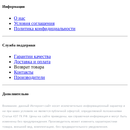
Информация
О нас
Условия соглашения
Политика конфидициальности
Служба поддержки
Гарантии качества
Доставка и оплата
Возврат товара
Контакты
Производители
Дополнительно
Внимание, данный Интернет-сайт носит исключительно информационный характер и
ни при каких условиях не является публичной офертой, определяемой положениями
Статьи 437 ГК РФ. Цены на сайте приведены, как справочная информация и могут быть
изменены без предупреждения. Производитель может изменить характеристики
товара, внешний вид, комплектацию, без предварительного уведомления.