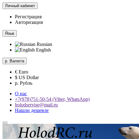
Личный кабинет
Регистрация
Авторизация
Язык
Russian
English
р.
Валюта
€ Euro
$ US Dollar
р. Рубль
О нас
+7(978)751-50-54 (Viber, WhatsApp)
holodservise@mail.ru
Нашли дешевле