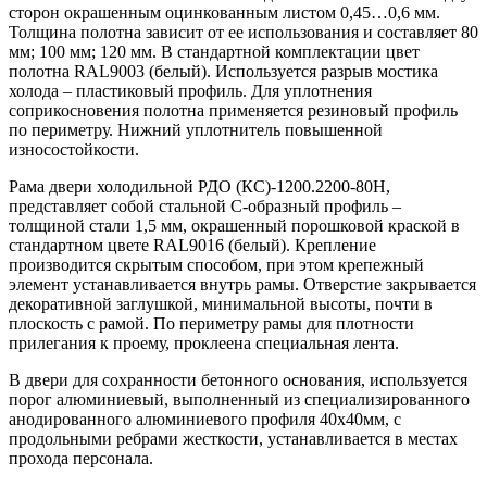
сторон окрашенным оцинкованным листом 0,45…0,6 мм.
Толщина полотна зависит от ее использования и составляет 80
мм; 100 мм; 120 мм. В стандартной комплектации цвет
полотна RAL9003 (белый). Используется разрыв мостика
холода – пластиковый профиль. Для уплотнения
соприкосновения полотна применяется резиновый профиль
по периметру. Нижний уплотнитель повышенной
износостойкости.
Рама двери холодильной РДО (КС)-1200.2200-80Н,
представляет собой стальной С-образный профиль –
толщиной стали 1,5 мм, окрашенный порошковой краской в
стандартном цвете RAL9016 (белый). Крепление
производится скрытым способом, при этом крепежный
элемент устанавливается внутрь рамы. Отверстие закрывается
декоративной заглушкой, минимальной высоты, почти в
плоскость с рамой. По периметру рамы для плотности
прилегания к проему, проклеена специальная лента.
В двери для сохранности бетонного основания, используется
порог алюминиевый, выполненный из специализированного
анодированного алюминиевого профиля 40х40мм, с
продольными ребрами жесткости, устанавливается в местах
прохода персонала.