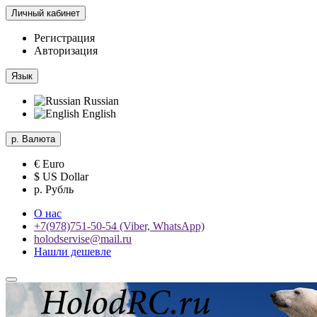
Личный кабинет
Регистрация
Авторизация
Язык
Russian
English
р.
Валюта
€ Euro
$ US Dollar
р. Рубль
О нас
+7(978)751-50-54 (Viber, WhatsApp)
holodservise@mail.ru
Нашли дешевле