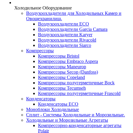
Холодильное Оборудование
Воздухоохладители для Холодильных Камер и
Овощехранилищ.
Воздухоохладители ECO
Воздухоохладители Garcia Camara
Воздухоохладители Karyer
Воздухоохладители Rivacold
Воздухоохладители Siarco
Компрессоры
Компрессоры Bristol
Компрессоры Embraco Aspera
Компрессоры Maneurop
Компрессоры Secop (Danfoss)
Компрессоры Copeland
Компрессоры полугерметичные Bock
Компрессоры Tecumseh
Компрессоры полугерметичные Frascold
Конденсаторы
Конденсаторы ECO
Моноблоки Холодильные
Сплит - Системы Холодильные и Морозильные.
Холодильные и Морозильные Агрегаты
Компрессорно-конденсаторные агрегаты
Polair