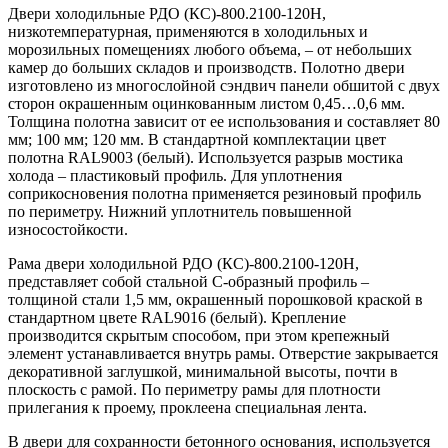
Двери холодильные РДО (КС)-800.2100-120Н,
низкотемпературная, применяются в холодильных и
морозильных помещениях любого объема, – от небольших
камер до больших складов и производств. Полотно двери
изготовлено из многослойной сэндвич панели обшитой с двух
сторон окрашенным оцинкованным листом 0,45…0,6 мм.
Толщина полотна зависит от ее использования и составляет 80
мм; 100 мм; 120 мм. В стандартной комплектации цвет
полотна RAL9003 (белый). Используется разрыв мостика
холода – пластиковый профиль. Для уплотнения
соприкосновения полотна применяется резиновый профиль
по периметру. Нижний уплотнитель повышенной
износостойкости.
Рама двери холодильной РДО (КС)-800.2100-120Н,
представляет собой стальной С-образный профиль –
толщиной стали 1,5 мм, окрашенный порошковой краской в
стандартном цвете RAL9016 (белый). Крепление
производится скрытым способом, при этом крепежный
элемент устанавливается внутрь рамы. Отверстие закрывается
декоративной заглушкой, минимальной высоты, почти в
плоскость с рамой. По периметру рамы для плотности
прилегания к проему, проклеена специальная лента.
В двери для сохранности бетонного основания, используется