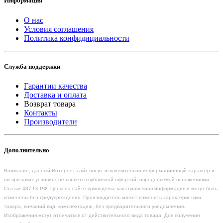
Информация
О нас
Условия соглашения
Политика конфидициальности
Служба поддержки
Гарантии качества
Доставка и оплата
Возврат товара
Контакты
Производители
Дополнительно
Внимание, данный Интернет-сайт носит исключительно информационный характер и
ни при каких условиях не является публичной офертой, определяемой положениями
Статьи 437 ГК РФ. Цены на сайте приведены, как справочная информация и могут быть
изменены без предупреждения. Производитель может изменить характеристики
товара, внешний вид, комплектацию, без предварительного уведомления.
Изображения могут отличаться от действительного вида товара. Для получения