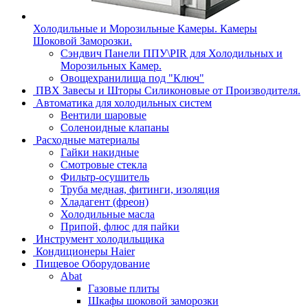
Холодильные и Морозильные Камеры. Камеры
Шоковой Заморозки.
Сэндвич Панели ППУ\PIR для Холодильных и
Морозильных Камер.
Овощехранилища под "Ключ"
ПВХ Завесы и Шторы Силиконовые от Производителя.
Автоматика для холодильных систем
Вентили шаровые
Соленоидные клапаны
Расходные материалы
Гайки накидные
Смотровые стекла
Фильтр-осушитель
Труба медная, фитинги, изоляция
Хладагент (фреон)
Холодильные масла
Припой, флюс для пайки
Инструмент холодильщика
Кондиционеры Haier
Пищевое Оборудование
Abat
Газовые плиты
Шкафы шоковой заморозки