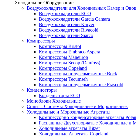
Холодильное Оборудование
Воздухоохладители для Холодильных Камер и Ово
Воздухоохладители ECO
Воздухоохладители Garcia Camara
Воздухоохладители Karyer
Воздухоохладители Rivacold
Воздухоохладители Siarco
Компрессоры
Компрессоры Bristol
Компрессоры Embraco Aspera
Компрессоры Maneurop
Компрессоры Secop (Danfoss)
Компрессоры Copeland
Компрессоры полугерметичные Bock
Компрессоры Tecumseh
Компрессоры полугерметичные Frascold
Конденсаторы
Конденсаторы ECO
Моноблоки Холодильные
Сплит - Системы Холодильные и Морозильные.
Холодильные и Морозильные Агрегаты
Компрессорно-конденсаторные агрегаты Polai
Распашные Двухстворчатые Холодильные и М
Холодильные агрегаты Bitzer
Холодильные Агрегаты Copeland