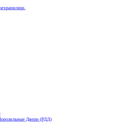
щехранилищ.
r
орозильные Двери (РДД)