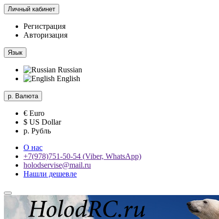
Личный кабинет
Регистрация
Авторизация
Язык
Russian
English
р.
Валюта
€ Euro
$ US Dollar
р. Рубль
О нас
+7(978)751-50-54 (Viber, WhatsApp)
holodservise@mail.ru
Нашли дешевле