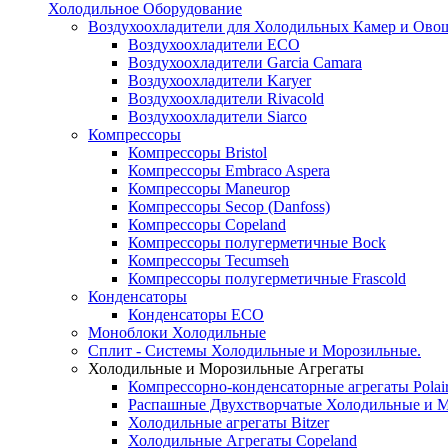
Холодильное Оборудование
Воздухоохладители для Холодильных Камер и Ово
Воздухоохладители ECO
Воздухоохладители Garcia Camara
Воздухоохладители Karyer
Воздухоохладители Rivacold
Воздухоохладители Siarco
Компрессоры
Компрессоры Bristol
Компрессоры Embraco Aspera
Компрессоры Maneurop
Компрессоры Secop (Danfoss)
Компрессоры Copeland
Компрессоры полугерметичные Bock
Компрессоры Tecumseh
Компрессоры полугерметичные Frascold
Конденсаторы
Конденсаторы ECO
Моноблоки Холодильные
Сплит - Системы Холодильные и Морозильные.
Холодильные и Морозильные Агрегаты
Компрессорно-конденсаторные агрегаты Polai
Распашные Двухстворчатые Холодильные и М
Холодильные агрегаты Bitzer
Холодильные Агрегаты Copeland