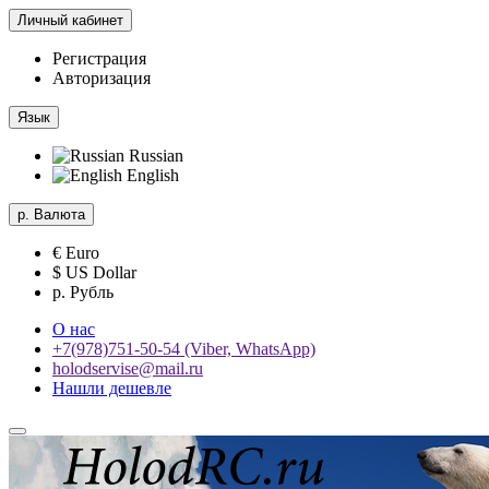
Личный кабинет
Регистрация
Авторизация
Язык
Russian
English
р.
Валюта
€ Euro
$ US Dollar
р. Рубль
О нас
+7(978)751-50-54 (Viber, WhatsApp)
holodservise@mail.ru
Нашли дешевле