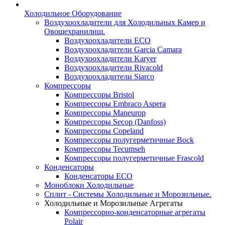
Холодильное Оборудование
Воздухоохладители для Холодильных Камер и
Овощехранилищ.
Воздухоохладители ECO
Воздухоохладители Garcia Camara
Воздухоохладители Karyer
Воздухоохладители Rivacold
Воздухоохладители Siarco
Компрессоры
Компрессоры Bristol
Компрессоры Embraco Aspera
Компрессоры Maneurop
Компрессоры Secop (Danfoss)
Компрессоры Copeland
Компрессоры полугерметичные Bock
Компрессоры Tecumseh
Компрессоры полугерметичные Frascold
Конденсаторы
Конденсаторы ECO
Моноблоки Холодильные
Сплит - Системы Холодильные и Морозильные.
Холодильные и Морозильные Агрегаты
Компрессорно-конденсаторные агрегаты
Polair