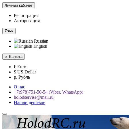
Личный кабинет
Регистрация
Авторизация
Язык
Russian
English
р.
Валюта
€ Euro
$ US Dollar
р. Рубль
О нас
+7(978)751-50-54 (Viber, WhatsApp)
holodservise@mail.ru
Нашли дешевле