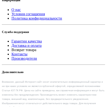
Информация
О нас
Условия соглашения
Политика конфидициальности
Служба поддержки
Гарантии качества
Доставка и оплата
Возврат товара
Контакты
Производители
Дополнительно
Внимание, данный Интернет-сайт носит исключительно информационный характер и
ни при каких условиях не является публичной офертой, определяемой положениями
Статьи 437 ГК РФ. Цены на сайте приведены, как справочная информация и могут быть
изменены без предупреждения. Производитель может изменить характеристики
товара, внешний вид, комплектацию, без предварительного уведомления.
Изображения могут отличаться от действительного вида товара. Для получения