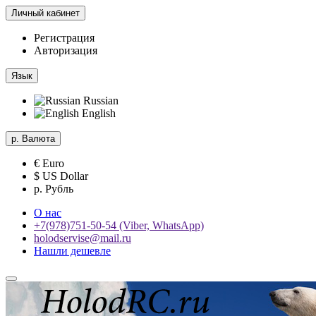
Личный кабинет
Регистрация
Авторизация
Язык
Russian
English
р.
Валюта
€ Euro
$ US Dollar
р. Рубль
О нас
+7(978)751-50-54 (Viber, WhatsApp)
holodservise@mail.ru
Нашли дешевле