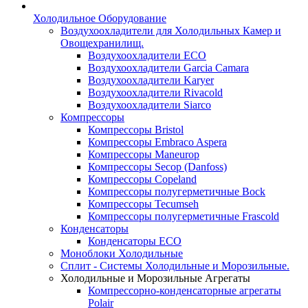
Холодильное Оборудование
Воздухоохладители для Холодильных Камер и
Овощехранилищ.
Воздухоохладители ECO
Воздухоохладители Garcia Camara
Воздухоохладители Karyer
Воздухоохладители Rivacold
Воздухоохладители Siarco
Компрессоры
Компрессоры Bristol
Компрессоры Embraco Aspera
Компрессоры Maneurop
Компрессоры Secop (Danfoss)
Компрессоры Copeland
Компрессоры полугерметичные Bock
Компрессоры Tecumseh
Компрессоры полугерметичные Frascold
Конденсаторы
Конденсаторы ECO
Моноблоки Холодильные
Сплит - Системы Холодильные и Морозильные.
Холодильные и Морозильные Агрегаты
Компрессорно-конденсаторные агрегаты
Polair