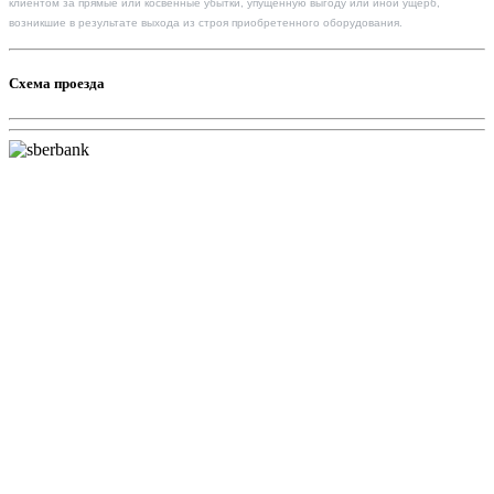
клиентом за прямые или косвенные убытки, упущенную выгоду или иной ущерб,
возникшие в результате выхода из строя приобретенного оборудования.
Схема проезда