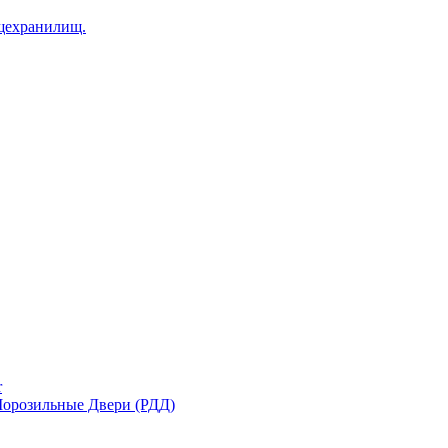
щехранилищ.
r
орозильные Двери (РДД)