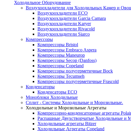
Холодильное Оборудование
Воздухоохладители для Холодильных Камер и Ово
Воздухоохладители ECO
Воздухоохладители Garcia Camara
Воздухоохладители Karyer
Воздухоохладители Rivacold
Воздухоохладители Siarco
Компрессоры
Компрессоры Bristol
Компрессоры Embraco Aspera
Компрессоры Maneurop
Компрессоры Secop (Danfoss)
Компрессоры Copeland
Компрессоры полугерметичные Bock
Компрессоры Tecumseh
Компрессоры полугерметичные Frascold
Конденсаторы
Конденсаторы ECO
Моноблоки Холодильные
Сплит - Системы Холодильные и Морозильные.
Холодильные и Морозильные Агрегаты
Компрессорно-конденсаторные агрегаты Polai
Распашные Двухстворчатые Холодильные и М
Холодильные агрегаты Bitzer
Холодильные Агрегаты Copeland