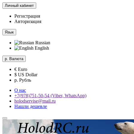
Личный кабинет
Регистрация
Авторизация
Язык
Russian
English
р.
Валюта
€ Euro
$ US Dollar
р. Рубль
О нас
+7(978)751-50-54 (Viber, WhatsApp)
holodservise@mail.ru
Нашли дешевле