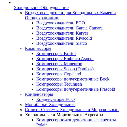
Холодильное Оборудование
Воздухоохладители для Холодильных Камер и
Овощехранилищ.
Воздухоохладители ECO
Воздухоохладители Garcia Camara
Воздухоохладители Karyer
Воздухоохладители Rivacold
Воздухоохладители Siarco
Компрессоры
Компрессоры Bristol
Компрессоры Embraco Aspera
Компрессоры Maneurop
Компрессоры Secop (Danfoss)
Компрессоры Copeland
Компрессоры полугерметичные Bock
Компрессоры Tecumseh
Компрессоры полугерметичные Frascold
Конденсаторы
Конденсаторы ECO
Моноблоки Холодильные
Сплит - Системы Холодильные и Морозильные.
Холодильные и Морозильные Агрегаты
Компрессорно-конденсаторные агрегаты
Polair