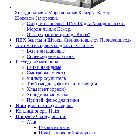
Холодильные и Морозильные Камеры. Камеры
Шоковой Заморозки.
Сэндвич Панели ППУ\PIR для Холодильных и
Морозильных Камер.
Овощехранилища под "Ключ"
ПВХ Завесы и Шторы Силиконовые от Производителя.
Автоматика для холодильных систем
Вентили шаровые
Соленоидные клапаны
Расходные материалы
Гайки накидные
Смотровые стекла
Фильтр-осушитель
Труба медная, фитинги, изоляция
Хладагент (фреон)
Холодильные масла
Припой, флюс для пайки
Инструмент холодильщика
Кондиционеры Haier
Пищевое Оборудование
Abat
Газовые плиты
Шкафы шоковой заморозки