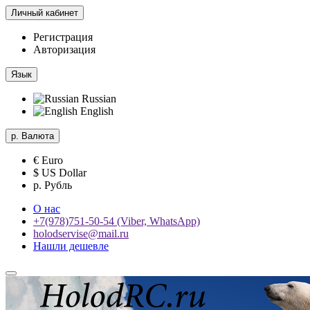
Личный кабинет
Регистрация
Авторизация
Язык
Russian
English
р.
Валюта
€ Euro
$ US Dollar
р. Рубль
О нас
+7(978)751-50-54 (Viber, WhatsApp)
holodservise@mail.ru
Нашли дешевле