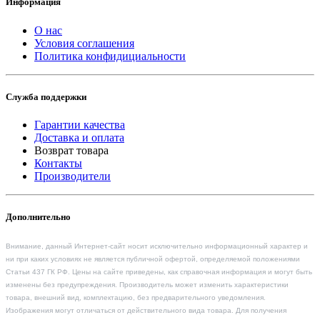
Информация
О нас
Условия соглашения
Политика конфидициальности
Служба поддержки
Гарантии качества
Доставка и оплата
Возврат товара
Контакты
Производители
Дополнительно
Внимание, данный Интернет-сайт носит исключительно информационный характер и
ни при каких условиях не является публичной офертой, определяемой положениями
Статьи 437 ГК РФ. Цены на сайте приведены, как справочная информация и могут быть
изменены без предупреждения. Производитель может изменить характеристики
товара, внешний вид, комплектацию, без предварительного уведомления.
Изображения могут отличаться от действительного вида товара. Для получения