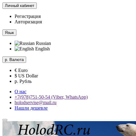
Личный кабинет
Регистрация
Авторизация
Язык
Russian
English
р.
Валюта
€ Euro
$ US Dollar
р. Рубль
О нас
+7(978)751-50-54 (Viber, WhatsApp)
holodservise@mail.ru
Нашли дешевле