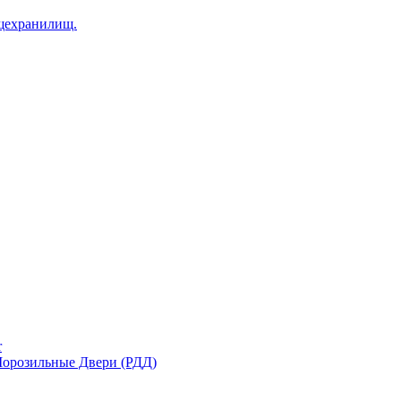
щехранилищ.
r
орозильные Двери (РДД)