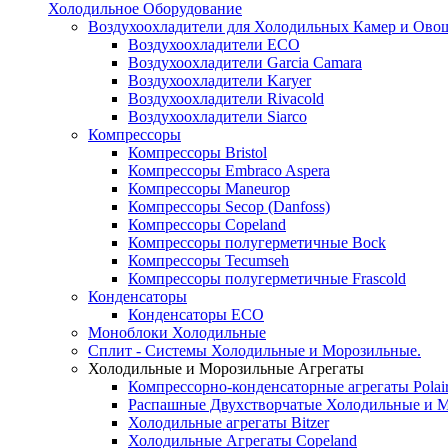
Холодильное Оборудование
Воздухоохладители для Холодильных Камер и Ово
Воздухоохладители ECO
Воздухоохладители Garcia Camara
Воздухоохладители Karyer
Воздухоохладители Rivacold
Воздухоохладители Siarco
Компрессоры
Компрессоры Bristol
Компрессоры Embraco Aspera
Компрессоры Maneurop
Компрессоры Secop (Danfoss)
Компрессоры Copeland
Компрессоры полугерметичные Bock
Компрессоры Tecumseh
Компрессоры полугерметичные Frascold
Конденсаторы
Конденсаторы ECO
Моноблоки Холодильные
Сплит - Системы Холодильные и Морозильные.
Холодильные и Морозильные Агрегаты
Компрессорно-конденсаторные агрегаты Polai
Распашные Двухстворчатые Холодильные и М
Холодильные агрегаты Bitzer
Холодильные Агрегаты Copeland