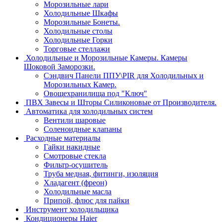
Морозильные лари
Холодильные Шкафы
Морозильные Бонеты.
Холодильные столы
Холодильные Горки
Торговые стеллажи
Холодильные и Морозильные Камеры. Камеры
Шоковой Заморозки.
Сэндвич Панели ППУ\PIR для Холодильных и
Морозильных Камер.
Овощехранилища под "Ключ"
ПВХ Завесы и Шторы Силиконовые от Производителя.
Автоматика для холодильных систем
Вентили шаровые
Соленоидные клапаны
Расходные материалы
Гайки накидные
Смотровые стекла
Фильтр-осушитель
Труба медная, фитинги, изоляция
Хладагент (фреон)
Холодильные масла
Припой, флюс для пайки
Инструмент холодильщика
Кондиционеры Haier