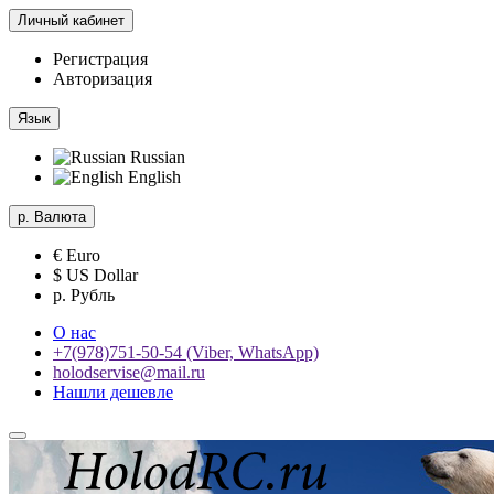
Личный кабинет
Регистрация
Авторизация
Язык
Russian
English
р.
Валюта
€ Euro
$ US Dollar
р. Рубль
О нас
+7(978)751-50-54 (Viber, WhatsApp)
holodservise@mail.ru
Нашли дешевле