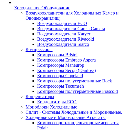
Холодильное Оборудование
Воздухоохладители для Холодильных Камер и
Овощехранилищ.
Воздухоохладители ECO
Воздухоохладители Garcia Camara
Воздухоохладители Karyer
Воздухоохладители Rivacold
Воздухоохладители Siarco
Компрессоры
Компрессоры Bristol
Компрессоры Embraco Aspera
Компрессоры Maneurop
Компрессоры Secop (Danfoss)
Компрессоры Copeland
Компрессоры полугерметичные Bock
Компрессоры Tecumseh
Компрессоры полугерметичные Frascold
Конденсаторы
Конденсаторы ECO
Моноблоки Холодильные
Сплит - Системы Холодильные и Морозильные.
Холодильные и Морозильные Агрегаты
Компрессорно-конденсаторные агрегаты
Polair