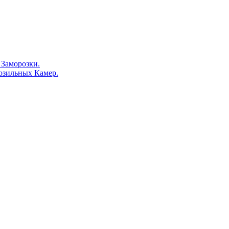
Заморозки.
озильных Камер.