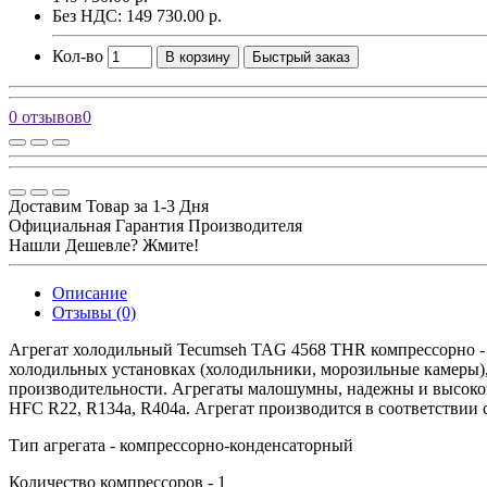
Без НДС: 149 730.00 р.
Кол-во
В корзину
Быстрый заказ
0 отзывов
0
Доставим Товар за 1-3 Дня
Официальная Гарантия Производителя
Нашли Дешевле? Жмите!
Описание
Отзывы (0)
Агрегат холодильный Tecumseh TAG 4568 THR компрессорно -
холодильных установках (холодильники, морозильные камеры)
производительности. Агрегаты малошумны, надежны и высокоэ
HFC R22, R134a, R404a. Агрегат производится в соответствии 
Тип агрегата - компрессорно-конденсаторный
Количество компрессоров - 1