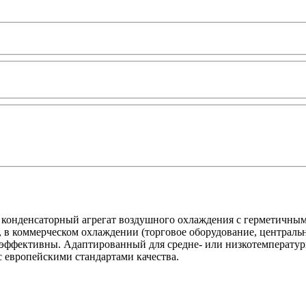
 конденсаторный агрегат воздушного охлаждения с герметичн
, в коммерческом охлаждении (торговое оборудование, центра
ффективны. Адаптированный для средне- или низкотемпературн
с европейскими стандартами качества.