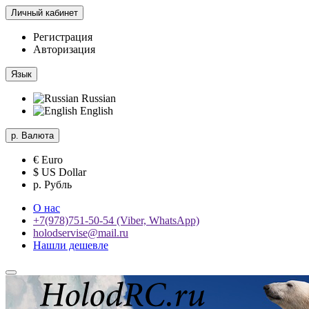
Личный кабинет
Регистрация
Авторизация
Язык
Russian
English
р.
Валюта
€ Euro
$ US Dollar
р. Рубль
О нас
+7(978)751-50-54 (Viber, WhatsApp)
holodservise@mail.ru
Нашли дешевле