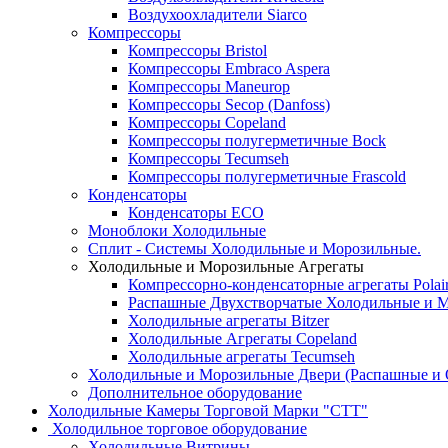
Воздухоохладители Siarco
Компрессоры
Компрессоры Bristol
Компрессоры Embraco Aspera
Компрессоры Maneurop
Компрессоры Secop (Danfoss)
Компрессоры Copeland
Компрессоры полугерметичные Bock
Компрессоры Tecumseh
Компрессоры полугерметичные Frascold
Конденсаторы
Конденсаторы ECO
Моноблоки Холодильные
Сплит - Системы Холодильные и Морозильные.
Холодильные и Морозильные Агрегаты
Компрессорно-конденсаторные агрегаты Polai
Распашные Двухстворчатые Холодильные и М
Холодильные агрегаты Bitzer
Холодильные Агрегаты Copeland
Холодильные агрегаты Tecumseh
Холодильные и Морозильные Двери (Распашные и 
Дополнительное оборудование
Холодильные Камеры Торговой Марки "СТТ"
Холодильное торговое оборудование
Холодильные Витрины