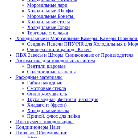
Морозильные лари
Холодильные Шкафы
Морозильные Бонеты.
Холодильные столы
Холодильные Горки
Торговые стеллажи
Холодильные и Морозильные Камеры. Камеры Шоковой 
Сэндвич Панели ППУ\PIR для Холодильных и Мор
Овощехранилища под "Ключ"
ПВХ Завесы и Шторы Силиконовые от Производителя.
Автоматика для холодильных систем
Вентили шаровые
Соленоидные клапаны
Расходные материалы
Гайки накидные
Смотровые стекла
Фильтр-осушитель
Труба медная, фитинги, изоляция
Хладагент (фреон)
Холодильные масла
Припой, флюс для пайки
Инструмент холодильщика
Кондиционеры Haier
Пищевое Оборудование