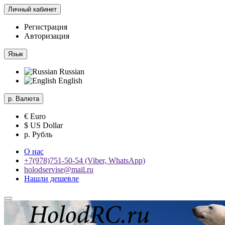
Личный кабинет
Регистрация
Авторизация
Язык
Russian
English
р.
Валюта
€ Euro
$ US Dollar
р. Рубль
О нас
+7(978)751-50-54 (Viber, WhatsApp)
holodservise@mail.ru
Нашли дешевле