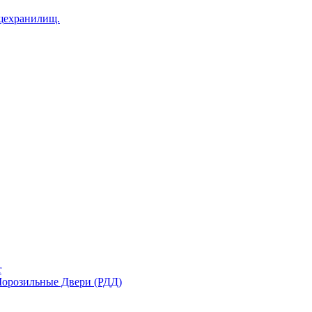
щехранилищ.
r
орозильные Двери (РДД)