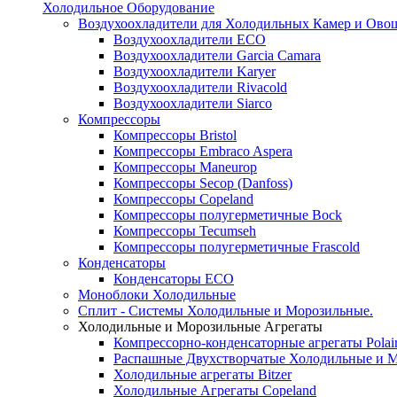
Холодильное Оборудование
Воздухоохладители для Холодильных Камер и Ово
Воздухоохладители ECO
Воздухоохладители Garcia Camara
Воздухоохладители Karyer
Воздухоохладители Rivacold
Воздухоохладители Siarco
Компрессоры
Компрессоры Bristol
Компрессоры Embraco Aspera
Компрессоры Maneurop
Компрессоры Secop (Danfoss)
Компрессоры Copeland
Компрессоры полугерметичные Bock
Компрессоры Tecumseh
Компрессоры полугерметичные Frascold
Конденсаторы
Конденсаторы ECO
Моноблоки Холодильные
Сплит - Системы Холодильные и Морозильные.
Холодильные и Морозильные Агрегаты
Компрессорно-конденсаторные агрегаты Polai
Распашные Двухстворчатые Холодильные и М
Холодильные агрегаты Bitzer
Холодильные Агрегаты Copeland