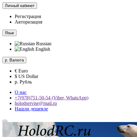
Личный кабинет
Регистрация
Авторизация
Язык
Russian
English
р.
Валюта
€ Euro
$ US Dollar
р. Рубль
О нас
+7(978)751-50-54 (Viber, WhatsApp)
holodservise@mail.ru
Нашли дешевле