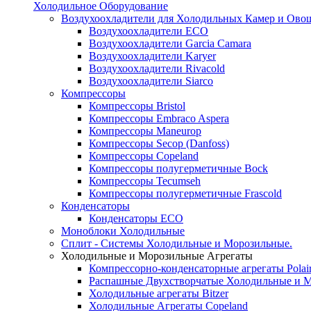
Холодильное Оборудование
Воздухоохладители для Холодильных Камер и Ово
Воздухоохладители ECO
Воздухоохладители Garcia Camara
Воздухоохладители Karyer
Воздухоохладители Rivacold
Воздухоохладители Siarco
Компрессоры
Компрессоры Bristol
Компрессоры Embraco Aspera
Компрессоры Maneurop
Компрессоры Secop (Danfoss)
Компрессоры Copeland
Компрессоры полугерметичные Bock
Компрессоры Tecumseh
Компрессоры полугерметичные Frascold
Конденсаторы
Конденсаторы ECO
Моноблоки Холодильные
Сплит - Системы Холодильные и Морозильные.
Холодильные и Морозильные Агрегаты
Компрессорно-конденсаторные агрегаты Polai
Распашные Двухстворчатые Холодильные и М
Холодильные агрегаты Bitzer
Холодильные Агрегаты Copeland