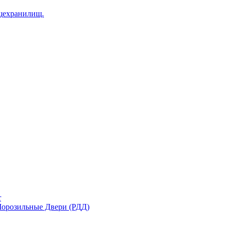
щехранилищ.
r
орозильные Двери (РДД)