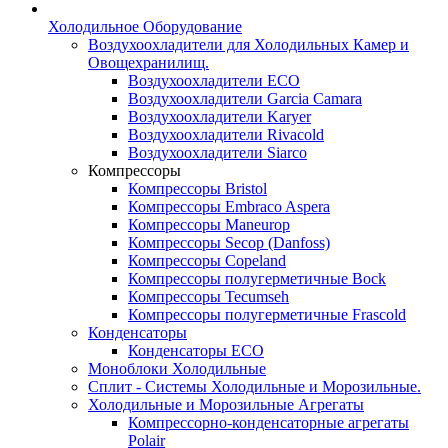
Холодильное Оборудование
Воздухоохладители для Холодильных Камер и
Овощехранилищ.
Воздухоохладители ECO
Воздухоохладители Garcia Camara
Воздухоохладители Karyer
Воздухоохладители Rivacold
Воздухоохладители Siarco
Компрессоры
Компрессоры Bristol
Компрессоры Embraco Aspera
Компрессоры Maneurop
Компрессоры Secop (Danfoss)
Компрессоры Copeland
Компрессоры полугерметичные Bock
Компрессоры Tecumseh
Компрессоры полугерметичные Frascold
Конденсаторы
Конденсаторы ECO
Моноблоки Холодильные
Сплит - Системы Холодильные и Морозильные.
Холодильные и Морозильные Агрегаты
Компрессорно-конденсаторные агрегаты
Polair