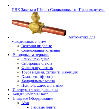
ПВХ Завесы и Шторы Силиконовые от Производителя.
Автоматика для
холодильных систем
Вентили шаровые
Соленоидные клапаны
Расходные материалы
Гайки накидные
Смотровые стекла
Фильтр-осушитель
Труба медная, фитинги, изоляция
Хладагент (фреон)
Холодильные масла
Припой, флюс для пайки
Инструмент холодильщика
Кондиционеры Haier
Пищевое Оборудование
Abat
Газовые плиты