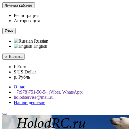
Личный кабинет
Регистрация
Авторизация
Язык
Russian
English
р.
Валюта
€ Euro
$ US Dollar
р. Рубль
О нас
+7(978)751-50-54 (Viber, WhatsApp)
holodservise@mail.ru
Нашли дешевле