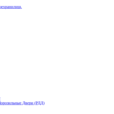
щехранилищ.
r
орозильные Двери (РДД)