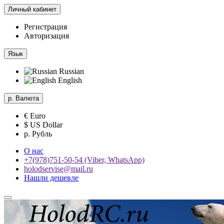
Личный кабинет
Регистрация
Авторизация
Язык
Russian
English
р.
Валюта
€ Euro
$ US Dollar
р. Рубль
О нас
+7(978)751-50-54 (Viber, WhatsApp)
holodservise@mail.ru
Нашли дешевле