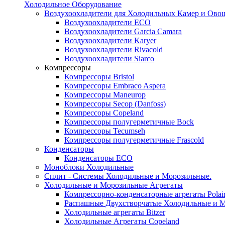
Холодильное Оборудование
Воздухоохладители для Холодильных Камер и Ово
Воздухоохладители ECO
Воздухоохладители Garcia Camara
Воздухоохладители Karyer
Воздухоохладители Rivacold
Воздухоохладители Siarco
Компрессоры
Компрессоры Bristol
Компрессоры Embraco Aspera
Компрессоры Maneurop
Компрессоры Secop (Danfoss)
Компрессоры Copeland
Компрессоры полугерметичные Bock
Компрессоры Tecumseh
Компрессоры полугерметичные Frascold
Конденсаторы
Конденсаторы ECO
Моноблоки Холодильные
Сплит - Системы Холодильные и Морозильные.
Холодильные и Морозильные Агрегаты
Компрессорно-конденсаторные агрегаты Polai
Распашные Двухстворчатые Холодильные и М
Холодильные агрегаты Bitzer
Холодильные Агрегаты Copeland