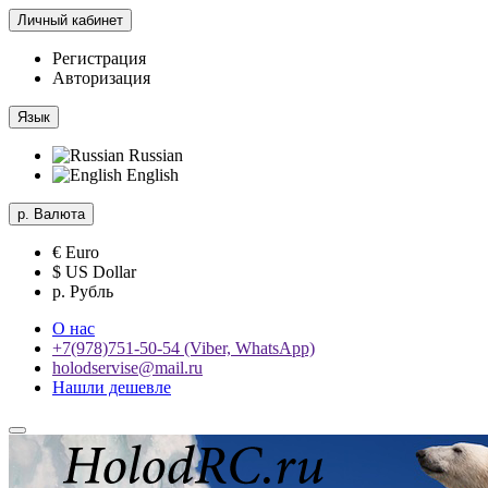
Личный кабинет
Регистрация
Авторизация
Язык
Russian
English
р.
Валюта
€ Euro
$ US Dollar
р. Рубль
О нас
+7(978)751-50-54 (Viber, WhatsApp)
holodservise@mail.ru
Нашли дешевле