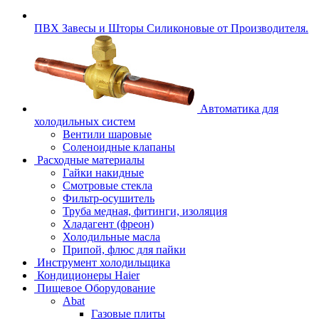
ПВХ Завесы и Шторы Силиконовые от Производителя.
Автоматика для
холодильных систем
Вентили шаровые
Соленоидные клапаны
Расходные материалы
Гайки накидные
Смотровые стекла
Фильтр-осушитель
Труба медная, фитинги, изоляция
Хладагент (фреон)
Холодильные масла
Припой, флюс для пайки
Инструмент холодильщика
Кондиционеры Haier
Пищевое Оборудование
Abat
Газовые плиты