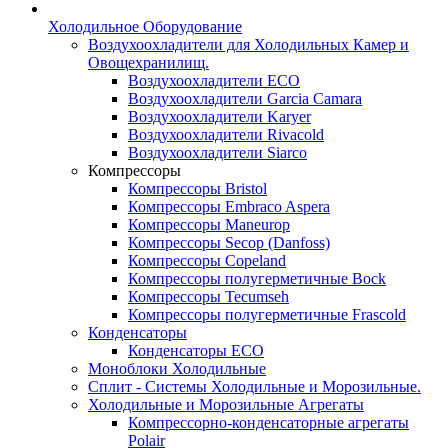
Холодильное Оборудование
Воздухоохладители для Холодильных Камер и
Овощехранилищ.
Воздухоохладители ECO
Воздухоохладители Garcia Camara
Воздухоохладители Karyer
Воздухоохладители Rivacold
Воздухоохладители Siarco
Компрессоры
Компрессоры Bristol
Компрессоры Embraco Aspera
Компрессоры Maneurop
Компрессоры Secop (Danfoss)
Компрессоры Copeland
Компрессоры полугерметичные Bock
Компрессоры Tecumseh
Компрессоры полугерметичные Frascold
Конденсаторы
Конденсаторы ECO
Моноблоки Холодильные
Сплит - Системы Холодильные и Морозильные.
Холодильные и Морозильные Агрегаты
Компрессорно-конденсаторные агрегаты
Polair