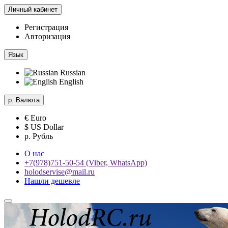
Личный кабинет
Регистрация
Авторизация
Язык
Russian
English
р.
Валюта
€ Euro
$ US Dollar
р. Рубль
О нас
+7(978)751-50-54 (Viber, WhatsApp)
holodservise@mail.ru
Нашли дешевле