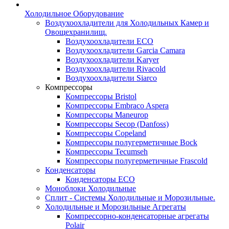
Холодильное Оборудование
Воздухоохладители для Холодильных Камер и
Овощехранилищ.
Воздухоохладители ECO
Воздухоохладители Garcia Camara
Воздухоохладители Karyer
Воздухоохладители Rivacold
Воздухоохладители Siarco
Компрессоры
Компрессоры Bristol
Компрессоры Embraco Aspera
Компрессоры Maneurop
Компрессоры Secop (Danfoss)
Компрессоры Copeland
Компрессоры полугерметичные Bock
Компрессоры Tecumseh
Компрессоры полугерметичные Frascold
Конденсаторы
Конденсаторы ECO
Моноблоки Холодильные
Сплит - Системы Холодильные и Морозильные.
Холодильные и Морозильные Агрегаты
Компрессорно-конденсаторные агрегаты
Polair