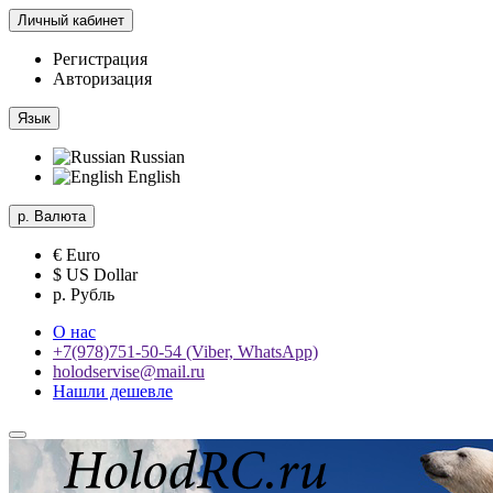
Личный кабинет
Регистрация
Авторизация
Язык
Russian
English
р.
Валюта
€ Euro
$ US Dollar
р. Рубль
О нас
+7(978)751-50-54 (Viber, WhatsApp)
holodservise@mail.ru
Нашли дешевле