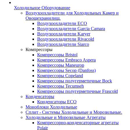
Холодильное Оборудование
Воздухоохладители для Холодильных Камер и
Овощехранилищ.
Воздухоохладители ECO
Воздухоохладители Garcia Camara
Воздухоохладители Karyer
Воздухоохладители Rivacold
Воздухоохладители Siarco
Компрессоры
Компрессоры Bristol
Компрессоры Embraco Aspera
Компрессоры Maneurop
Компрессоры Secop (Danfoss)
Компрессоры Copeland
Компрессоры полугерметичные Bock
Компрессоры Tecumseh
Компрессоры полугерметичные Frascold
Конденсаторы
Конденсаторы ECO
Моноблоки Холодильные
Сплит - Системы Холодильные и Морозильные.
Холодильные и Морозильные Агрегаты
Компрессорно-конденсаторные агрегаты
Polair