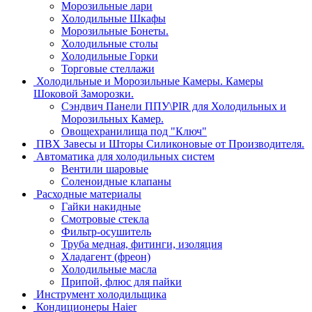
Морозильные лари
Холодильные Шкафы
Морозильные Бонеты.
Холодильные столы
Холодильные Горки
Торговые стеллажи
Холодильные и Морозильные Камеры. Камеры
Шоковой Заморозки.
Сэндвич Панели ППУ\PIR для Холодильных и
Морозильных Камер.
Овощехранилища под "Ключ"
ПВХ Завесы и Шторы Силиконовые от Производителя.
Автоматика для холодильных систем
Вентили шаровые
Соленоидные клапаны
Расходные материалы
Гайки накидные
Смотровые стекла
Фильтр-осушитель
Труба медная, фитинги, изоляция
Хладагент (фреон)
Холодильные масла
Припой, флюс для пайки
Инструмент холодильщика
Кондиционеры Haier