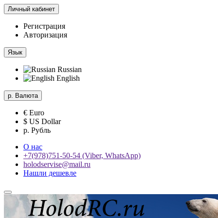
Личный кабинет
Регистрация
Авторизация
Язык
Russian
English
р.
Валюта
€ Euro
$ US Dollar
р. Рубль
О нас
+7(978)751-50-54 (Viber, WhatsApp)
holodservise@mail.ru
Нашли дешевле