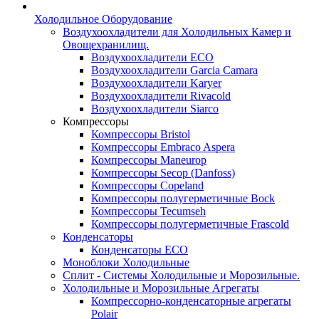
Холодильное Оборудование
Воздухоохладители для Холодильных Камер и
Овощехранилищ.
Воздухоохладители ECO
Воздухоохладители Garcia Camara
Воздухоохладители Karyer
Воздухоохладители Rivacold
Воздухоохладители Siarco
Компрессоры
Компрессоры Bristol
Компрессоры Embraco Aspera
Компрессоры Maneurop
Компрессоры Secop (Danfoss)
Компрессоры Copeland
Компрессоры полугерметичные Bock
Компрессоры Tecumseh
Компрессоры полугерметичные Frascold
Конденсаторы
Конденсаторы ECO
Моноблоки Холодильные
Сплит - Системы Холодильные и Морозильные.
Холодильные и Морозильные Агрегаты
Компрессорно-конденсаторные агрегаты
Polair