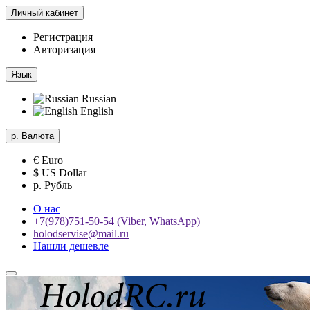
Личный кабинет
Регистрация
Авторизация
Язык
Russian
English
р.
Валюта
€ Euro
$ US Dollar
р. Рубль
О нас
+7(978)751-50-54 (Viber, WhatsApp)
holodservise@mail.ru
Нашли дешевле