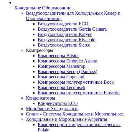
Холодильное Оборудование
Воздухоохладители для Холодильных Камер и
Овощехранилищ.
Воздухоохладители ECO
Воздухоохладители Garcia Camara
Воздухоохладители Karyer
Воздухоохладители Rivacold
Воздухоохладители Siarco
Компрессоры
Компрессоры Bristol
Компрессоры Embraco Aspera
Компрессоры Maneurop
Компрессоры Secop (Danfoss)
Компрессоры Copeland
Компрессоры полугерметичные Bock
Компрессоры Tecumseh
Компрессоры полугерметичные Frascold
Конденсаторы
Конденсаторы ECO
Моноблоки Холодильные
Сплит - Системы Холодильные и Морозильные.
Холодильные и Морозильные Агрегаты
Компрессорно-конденсаторные агрегаты
Polair