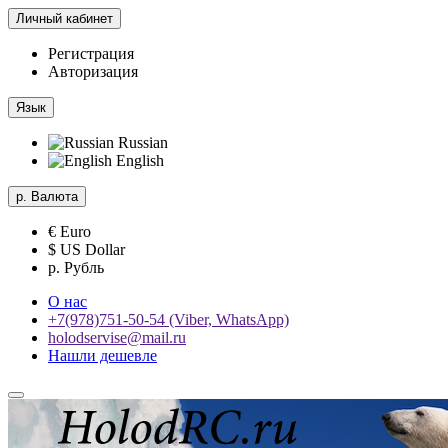
Личный кабинет
Регистрация
Авторизация
Язык
Russian
English
р.
Валюта
€ Euro
$ US Dollar
р. Рубль
О нас
+7(978)751-50-54 (Viber, WhatsApp)
holodservise@mail.ru
Нашли дешевле