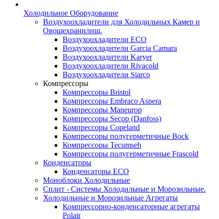
Холодильное Оборудование
Воздухоохладители для Холодильных Камер и
Овощехранилищ.
Воздухоохладители ECO
Воздухоохладители Garcia Camara
Воздухоохладители Karyer
Воздухоохладители Rivacold
Воздухоохладители Siarco
Компрессоры
Компрессоры Bristol
Компрессоры Embraco Aspera
Компрессоры Maneurop
Компрессоры Secop (Danfoss)
Компрессоры Copeland
Компрессоры полугерметичные Bock
Компрессоры Tecumseh
Компрессоры полугерметичные Frascold
Конденсаторы
Конденсаторы ECO
Моноблоки Холодильные
Сплит - Системы Холодильные и Морозильные.
Холодильные и Морозильные Агрегаты
Компрессорно-конденсаторные агрегаты
Polair