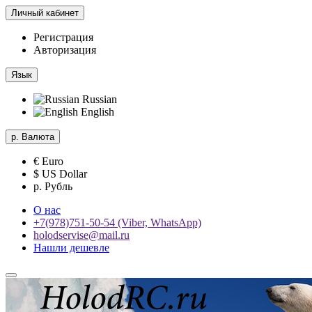
Личный кабинет
Регистрация
Авторизация
Язык
Russian
English
р.
Валюта
€ Euro
$ US Dollar
р. Рубль
О нас
+7(978)751-50-54 (Viber, WhatsApp)
holodservise@mail.ru
Нашли дешевле