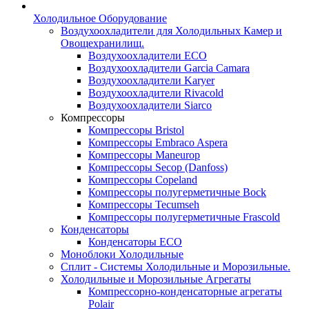
Холодильное Оборудование
Воздухоохладители для Холодильных Камер и
Овощехранилищ.
Воздухоохладители ECO
Воздухоохладители Garcia Camara
Воздухоохладители Karyer
Воздухоохладители Rivacold
Воздухоохладители Siarco
Компрессоры
Компрессоры Bristol
Компрессоры Embraco Aspera
Компрессоры Maneurop
Компрессоры Secop (Danfoss)
Компрессоры Copeland
Компрессоры полугерметичные Bock
Компрессоры Tecumseh
Компрессоры полугерметичные Frascold
Конденсаторы
Конденсаторы ECO
Моноблоки Холодильные
Сплит - Системы Холодильные и Морозильные.
Холодильные и Морозильные Агрегаты
Компрессорно-конденсаторные агрегаты
Polair