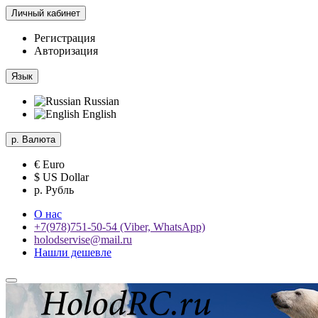
Личный кабинет
Регистрация
Авторизация
Язык
Russian
English
р.
Валюта
€ Euro
$ US Dollar
р. Рубль
О нас
+7(978)751-50-54 (Viber, WhatsApp)
holodservise@mail.ru
Нашли дешевле