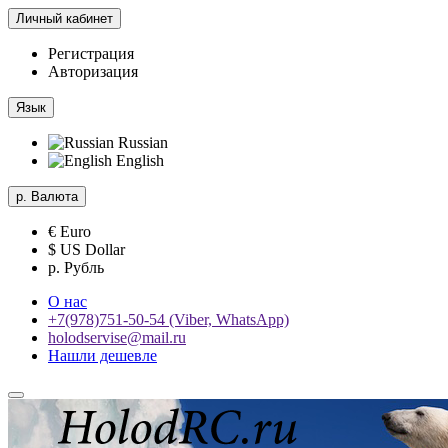
Личный кабинет
Регистрация
Авторизация
Язык
Russian
English
р.
Валюта
€ Euro
$ US Dollar
р. Рубль
О нас
+7(978)751-50-54 (Viber, WhatsApp)
holodservise@mail.ru
Нашли дешевле