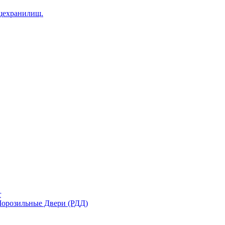
щехранилищ.
r
орозильные Двери (РДД)