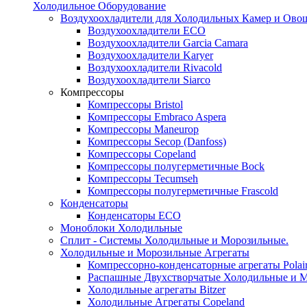
Холодильное Оборудование
Воздухоохладители для Холодильных Камер и Ово
Воздухоохладители ECO
Воздухоохладители Garcia Camara
Воздухоохладители Karyer
Воздухоохладители Rivacold
Воздухоохладители Siarco
Компрессоры
Компрессоры Bristol
Компрессоры Embraco Aspera
Компрессоры Maneurop
Компрессоры Secop (Danfoss)
Компрессоры Copeland
Компрессоры полугерметичные Bock
Компрессоры Tecumseh
Компрессоры полугерметичные Frascold
Конденсаторы
Конденсаторы ECO
Моноблоки Холодильные
Сплит - Системы Холодильные и Морозильные.
Холодильные и Морозильные Агрегаты
Компрессорно-конденсаторные агрегаты Polai
Распашные Двухстворчатые Холодильные и М
Холодильные агрегаты Bitzer
Холодильные Агрегаты Copeland