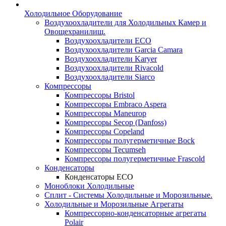
Холодильное Оборудование
Воздухоохладители для Холодильных Камер и
Овощехранилищ.
Воздухоохладители ECO
Воздухоохладители Garcia Camara
Воздухоохладители Karyer
Воздухоохладители Rivacold
Воздухоохладители Siarco
Компрессоры
Компрессоры Bristol
Компрессоры Embraco Aspera
Компрессоры Maneurop
Компрессоры Secop (Danfoss)
Компрессоры Copeland
Компрессоры полугерметичные Bock
Компрессоры Tecumseh
Компрессоры полугерметичные Frascold
Конденсаторы
Конденсаторы ECO
Моноблоки Холодильные
Сплит - Системы Холодильные и Морозильные.
Холодильные и Морозильные Агрегаты
Компрессорно-конденсаторные агрегаты
Polair