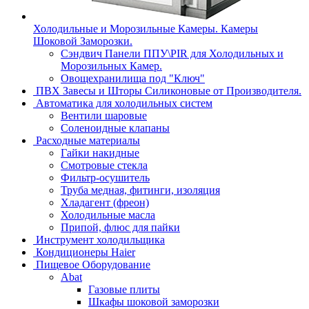
Холодильные и Морозильные Камеры. Камеры
Шоковой Заморозки.
Сэндвич Панели ППУ\PIR для Холодильных и
Морозильных Камер.
Овощехранилища под "Ключ"
ПВХ Завесы и Шторы Силиконовые от Производителя.
Автоматика для холодильных систем
Вентили шаровые
Соленоидные клапаны
Расходные материалы
Гайки накидные
Смотровые стекла
Фильтр-осушитель
Труба медная, фитинги, изоляция
Хладагент (фреон)
Холодильные масла
Припой, флюс для пайки
Инструмент холодильщика
Кондиционеры Haier
Пищевое Оборудование
Abat
Газовые плиты
Шкафы шоковой заморозки