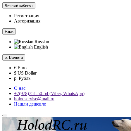
Личный кабинет
Регистрация
Авторизация
Язык
Russian
English
р.
Валюта
€ Euro
$ US Dollar
р. Рубль
О нас
+7(978)751-50-54 (Viber, WhatsApp)
holodservise@mail.ru
Нашли дешевле