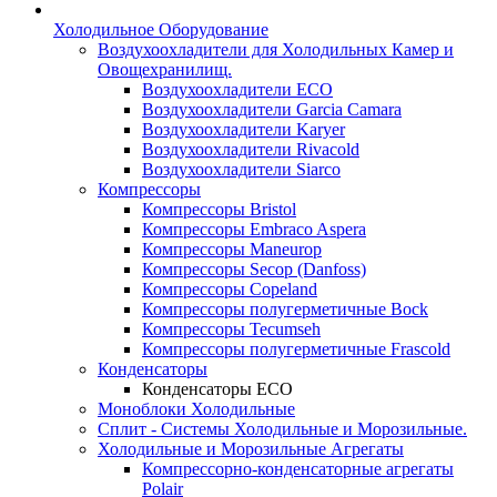
Холодильное Оборудование
Воздухоохладители для Холодильных Камер и
Овощехранилищ.
Воздухоохладители ECO
Воздухоохладители Garcia Camara
Воздухоохладители Karyer
Воздухоохладители Rivacold
Воздухоохладители Siarco
Компрессоры
Компрессоры Bristol
Компрессоры Embraco Aspera
Компрессоры Maneurop
Компрессоры Secop (Danfoss)
Компрессоры Copeland
Компрессоры полугерметичные Bock
Компрессоры Tecumseh
Компрессоры полугерметичные Frascold
Конденсаторы
Конденсаторы ECO
Моноблоки Холодильные
Сплит - Системы Холодильные и Морозильные.
Холодильные и Морозильные Агрегаты
Компрессорно-конденсаторные агрегаты
Polair