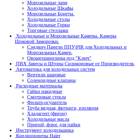
Морозильные лари
Холодильные Шкафы
Морозильные Бонеты.
Холодильные столы
Холодильные Горки
Торговые стеллажи
Холодильные и Морозильные Камеры. Камеры
Шоковой Заморозки.
Сэндвич Панели ППУ\PIR для Холодильных и
Морозильных Камер.
Овощехранилища под "Ключ"
ПВХ Завесы и Шторы Силиконовые от Производителя.
Автоматика для холодильных систем
Вентили шаровые
Соленоидные клапаны
Расходные материалы
Гайки накидные
Смотровые стекла
Фильтр-осушитель
Труба медная, фитинги, изоляция
Хладагент (фреон)
Холодильные масла
Припой, флюс для пайки
Инструмент холодильщика
Кондиционеры Haier