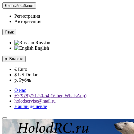
Личный кабинет
Регистрация
Авторизация
Язык
Russian
English
р.
Валюта
€ Euro
$ US Dollar
р. Рубль
О нас
+7(978)751-50-54 (Viber, WhatsApp)
holodservise@mail.ru
Нашли дешевле