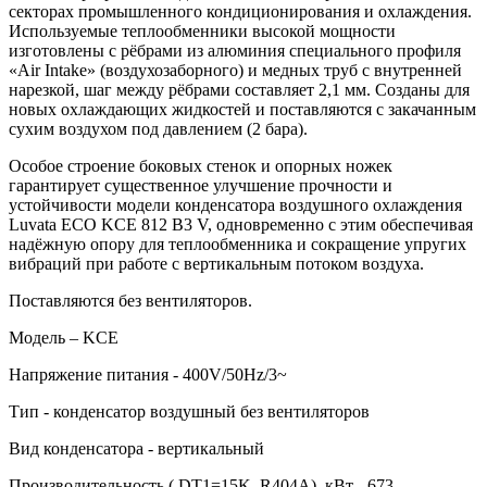
секторах промышленного кондиционирования и охлаждения.
Используемые теплообменники высокой мощности
изготовлены с рёбрами из алюминия специального профиля
«Air Intake» (воздухозаборного) и медных труб с внутренней
нарезкой, шаг между рёбрами составляет 2,1 мм. Созданы для
новых охлаждающих жидкостей и поставляются с закачанным
сухим воздухом под давлением (2 бара).
Особое строение боковых стенок и опорных ножек
гарантирует существенное улучшение прочности и
устойчивости модели конденсатора воздушного охлаждения
Luvata ECO KCE 812 В3 V, одновременно с этим обеспечивая
надёжную опору для теплообменника и сокращение упругих
вибраций при работе с вертикальным потоком воздуха.
Поставляются без вентиляторов.
Модель – KCE
Напряжение питания - 400V/50Hz/3~
Тип - конденсатор воздушный без вентиляторов
Вид конденсатора - вертикальный
Производительность ( DT1=15K, R404A), кВт - 673