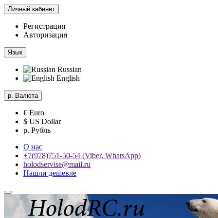
Личный кабинет
Регистрация
Авторизация
Язык
Russian
English
р.
Валюта
€ Euro
$ US Dollar
р. Рубль
О нас
+7(978)751-50-54 (Viber, WhatsApp)
holodservise@mail.ru
Нашли дешевле