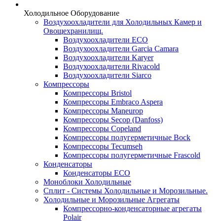
Холодильное Оборудование
Воздухоохладители для Холодильных Камер и
Овощехранилищ.
Воздухоохладители ECO
Воздухоохладители Garcia Camara
Воздухоохладители Karyer
Воздухоохладители Rivacold
Воздухоохладители Siarco
Компрессоры
Компрессоры Bristol
Компрессоры Embraco Aspera
Компрессоры Maneurop
Компрессоры Secop (Danfoss)
Компрессоры Copeland
Компрессоры полугерметичные Bock
Компрессоры Tecumseh
Компрессоры полугерметичные Frascold
Конденсаторы
Конденсаторы ECO
Моноблоки Холодильные
Сплит - Системы Холодильные и Морозильные.
Холодильные и Морозильные Агрегаты
Компрессорно-конденсаторные агрегаты
Polair