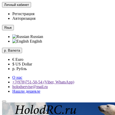
Личный кабинет
Регистрация
Авторизация
Язык
Russian
English
р.
Валюта
€ Euro
$ US Dollar
р. Рубль
О нас
+7(978)751-50-54 (Viber, WhatsApp)
holodservise@mail.ru
Нашли дешевле