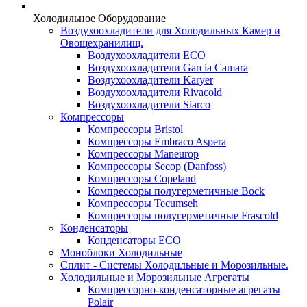
Холодильное Оборудование
Воздухоохладители для Холодильных Камер и
Овощехранилищ.
Воздухоохладители ECO
Воздухоохладители Garcia Camara
Воздухоохладители Karyer
Воздухоохладители Rivacold
Воздухоохладители Siarco
Компрессоры
Компрессоры Bristol
Компрессоры Embraco Aspera
Компрессоры Maneurop
Компрессоры Secop (Danfoss)
Компрессоры Copeland
Компрессоры полугерметичные Bock
Компрессоры Tecumseh
Компрессоры полугерметичные Frascold
Конденсаторы
Конденсаторы ECO
Моноблоки Холодильные
Сплит - Системы Холодильные и Морозильные.
Холодильные и Морозильные Агрегаты
Компрессорно-конденсаторные агрегаты
Polair