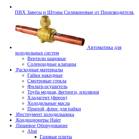
ПВХ Завесы и Шторы Силиконовые от Производителя.
Автоматика для
холодильных систем
Вентили шаровые
Соленоидные клапаны
Расходные материалы
Гайки накидные
Смотровые стекла
Фильтр-осушитель
Труба медная, фитинги, изоляция
Хладагент (фреон)
Холодильные масла
Припой, флюс для пайки
Инструмент холодильщика
Кондиционеры Haier
Пищевое Оборудование
Abat
Газовые плиты