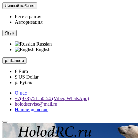
Личный кабинет
Регистрация
Авторизация
Язык
Russian
English
р.
Валюта
€ Euro
$ US Dollar
р. Рубль
О нас
+7(978)751-50-54 (Viber, WhatsApp)
holodservise@mail.ru
Нашли дешевле