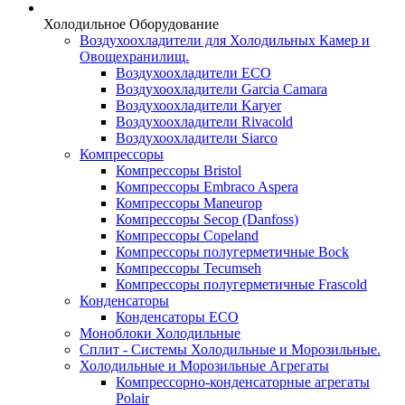
Холодильное Оборудование
Воздухоохладители для Холодильных Камер и
Овощехранилищ.
Воздухоохладители ECO
Воздухоохладители Garcia Camara
Воздухоохладители Karyer
Воздухоохладители Rivacold
Воздухоохладители Siarco
Компрессоры
Компрессоры Bristol
Компрессоры Embraco Aspera
Компрессоры Maneurop
Компрессоры Secop (Danfoss)
Компрессоры Copeland
Компрессоры полугерметичные Bock
Компрессоры Tecumseh
Компрессоры полугерметичные Frascold
Конденсаторы
Конденсаторы ECO
Моноблоки Холодильные
Сплит - Системы Холодильные и Морозильные.
Холодильные и Морозильные Агрегаты
Компрессорно-конденсаторные агрегаты
Polair