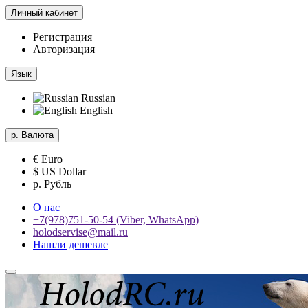
Личный кабинет
Регистрация
Авторизация
Язык
Russian
English
р.
Валюта
€ Euro
$ US Dollar
р. Рубль
О нас
+7(978)751-50-54 (Viber, WhatsApp)
holodservise@mail.ru
Нашли дешевле