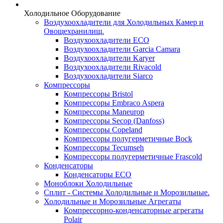
Холодильное Оборудование
Воздухоохладители для Холодильных Камер и
Овощехранилищ.
Воздухоохладители ECO
Воздухоохладители Garcia Camara
Воздухоохладители Karyer
Воздухоохладители Rivacold
Воздухоохладители Siarco
Компрессоры
Компрессоры Bristol
Компрессоры Embraco Aspera
Компрессоры Maneurop
Компрессоры Secop (Danfoss)
Компрессоры Copeland
Компрессоры полугерметичные Bock
Компрессоры Tecumseh
Компрессоры полугерметичные Frascold
Конденсаторы
Конденсаторы ECO
Моноблоки Холодильные
Сплит - Системы Холодильные и Морозильные.
Холодильные и Морозильные Агрегаты
Компрессорно-конденсаторные агрегаты
Polair